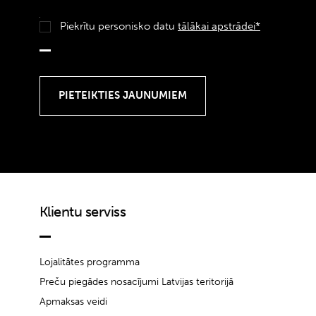
Piekrītu personisko datu
tālākai apstrādei*
Klientu serviss
Lojalitātes programma
Preču piegādes nosacījumi Latvijas teritorijā
Apmaksas veidi