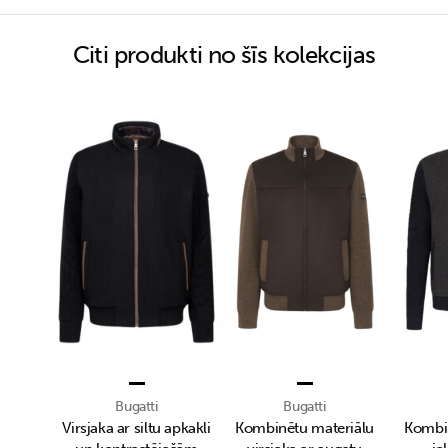
Citi produkti no šīs kolekcijas
Bugatti
Bugatti
Virsjaka ar siltu apkakli
Kombinētu materiālu
Kombin