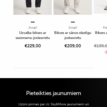
Joop!
Joop!
He
Uzvalka bikses ar
Bikses ar sānos elastīgu
Bikses 
sasienamu jostasvietu
jostasvietu
€
229,00
€
209,00
€
139,
-5
Pieteikties jaunumiem
Uzzini pirmais par i/c Sky&More jaunumiem un