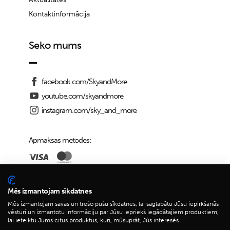
Kontaktinformācija
Seko mums
facebook.com/SkyandMore
youtube.com/skyandmore
instagram.com/sky_and_more
Apmaksas metodes:
Piegādes iespējas:
Mēs izmantojam sīkdatnes
Mēs izmantojam savas un trešo pušu sīkdatnes, lai saglabātu Jūsu iepirkšanās
vēsturi un izmantotu informāciju par Jūsu iepriekš iegādātajiem produktiem,
lai ieteiktu Jums citus produktus, kuri, mūsuprāt, Jūs interesēs.