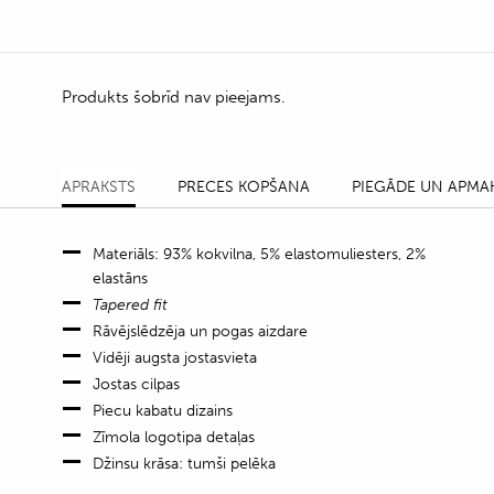
Produkts šobrīd nav pieejams.
APRAKSTS
PRECES KOPŠANA
PIEGĀDE UN APMA
Materiāls: 93% kokvilna, 5% elastomuliesters, 2%
elastāns
Tapered fit
Rāvējslēdzēja un pogas aizdare
Vidēji augsta jostasvieta
Jostas cilpas
Piecu kabatu dizains
Zīmola logotipa detaļas
Džinsu krāsa: tumši pelēka