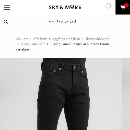
0
Search
Meklēt
for:
Sākums
Vīriešiem
Apģērbs vīriešiem
Bikses vīriešiem
Džinsi vīriešiem
Elastīgi vīriešu džinsi ar sudraba krāsas
detaļām