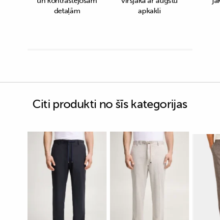
un kontrastējošām
virsjaka ar augstu
ja
detaļām
apkakli
Citi produkti no šīs kategorijas