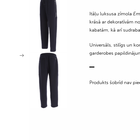
Itāļu luksusa zīmola
Em
krāsā ar dekoratīvām n
kabatām, kā arī sudrab
Universāls, stilīgs un 
garderobes papildināju
Produkts šobrīd nav pie