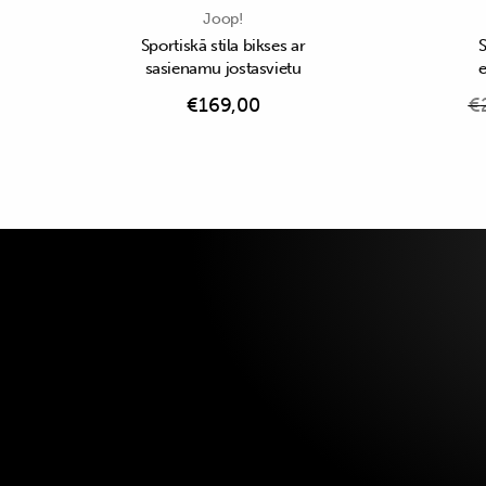
Joop!
Sportiskā stila bikses ar
S
sasienamu jostasvietu
€
169,00
€