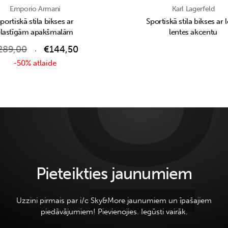
Emporio Armani
Karl Lagerfeld
portiskā stila bikses ar
Sportiskā stila bikses ar 
elastīgām apakšmalām
lentes akcentu
289,00
€
144,50
-50% atlaide
Pieteikties jaunumiem
Uzzini pirmais par i/c Sky&More jaunumiem un īpašajiem
piedāvājumiem! Pievienojies. Iegūsti vairāk.