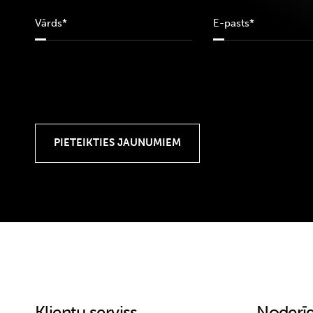
Klientu serviss
Noderīg