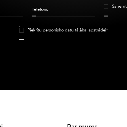
Saņemt
Piekrītu personisko datu
tālākai apstrādei*
i
Par mums