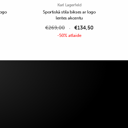
Karl Lagerfeld
logo
Sportiskā stila bikses ar logo
lentes akcentu
€
269,00
€
134,50
-50% atlaide