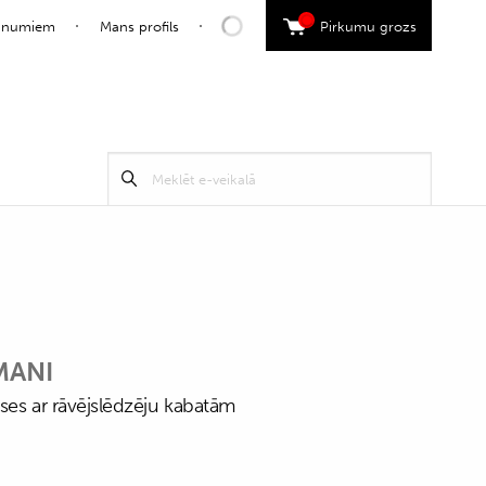
0
jaunumiem
Mans profils
Pirkumu grozs
Search
Meklēt
for:
MANI
kses ar rāvējslēdzēju kabatām