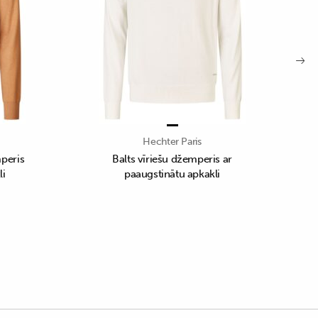
Hechter Paris
peris
Balts vīriešu džemperis ar
li
paaugstinātu apkakli