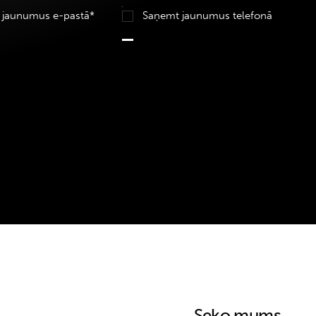
 jaunumus e-pastā*
Saņemt jaunumus telefonā
Seko mums