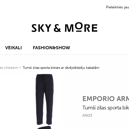
Pieteikties 
VEIKALI
FASHION&SHOW
es vīriešiem
Tumši zilas sporta bikses ar rāvējslēdzēju kabatām
EMPORIO AR
Tumši zilas sporta bi
AW23