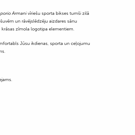
porio Armani
vīriešu sporta bikses tumši zilā
ošuvēm un rāvējslēdzēju aizdares sānu
a krāsas zīmola logotipa elementiem.
komfortabls Jūsu ikdienas, sporta un ceļojumu
ms.
ejams.