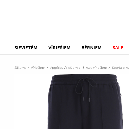
SIEVIETĒM
VĪRIEŠIEM
BĒRNIEM
SALE
Sākums
Vīriešiem
Apģērbs vīriešiem
Bikses vīriešiem
Sporta biks