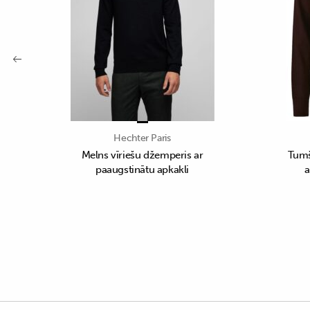
Hechter Paris
Melns vīriešu džemperis ar
Tumš
paaugstinātu apkakli
a