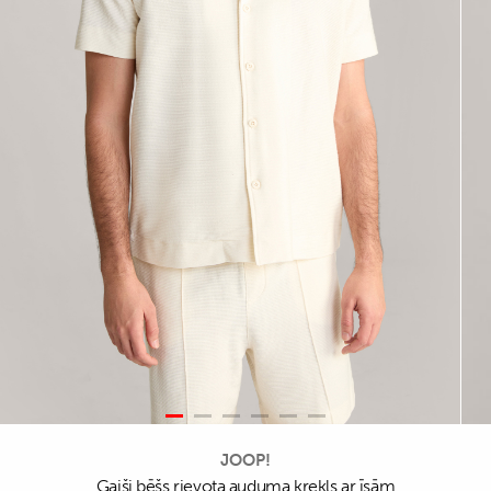
JOOP!
Gaiši bēšs rievota auduma krekls ar īsām