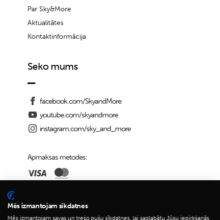
Par Sky&More
Aktualitātes
Kontaktinformācija
Seko mums
facebook.com/SkyandMore
youtube.com/skyandmore
instagram.com/sky_and_more
Apmaksas metodes:
Piegādes iespējas:
Mēs izmantojam sīkdatnes
Mēs izmantojam savas un trešo pušu sīkdatnes, lai saglabātu Jūsu iepirkšanās