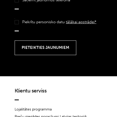
Piekrītu personisko datu
tālākai apstrādei*
Klientu serviss
Lojalitātes programma
Preču piegādes nosacījumi Latvijas teritorijā