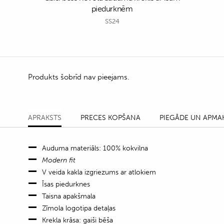
piedurknēm
SS24
Produkts šobrīd nav pieejams.
APRAKSTS
PRECES KOPŠANA
PIEGĀDE UN APMA
Auduma materiāls: 100% kokvilna
Modern fit
V veida kakla izgriezums ar atlokiem
Īsas piedurknes
Taisna apakšmala
Zīmola logotipa detaļas
Krekla krāsa: gaiši bēša