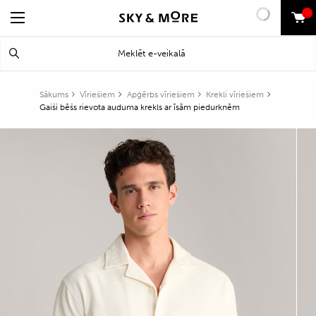
0
Search
Meklēt
for:
Sākums
Vīriešiem
Apģērbs vīriešiem
Krekli vīriešiem
Gaiši bēšs rievota auduma krekls ar īsām piedurknēm