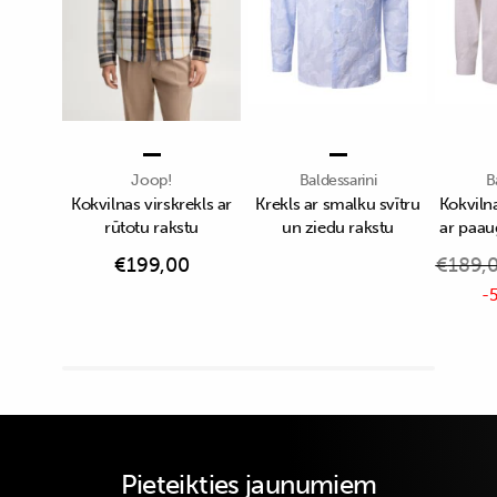
Joop!
Baldessarini
B
Kokvilnas virskrekls ar
Krekls ar smalku svītru
Kokvilna
rūtotu rakstu
un ziedu rakstu
ar paau
€
199,00
€
189,
-5
Pieteikties jaunumiem