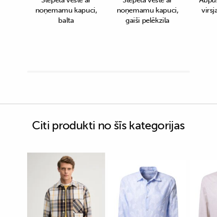
noņemamu kapuci,
noņemamu kapuci,
virsj
balta
gaiši pelēkzila
Citi produkti no šīs kategorijas