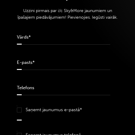
Uzzini pirmais par i/c Sky&More jaunumiem un
īpašajiem piedāvājumiem! Pievienojies. Iegūsti vairāk.
Saņemt jaunumus e-pastā*
Saņemt jaunumus telefonā