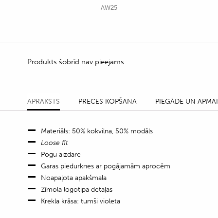
AW25
Produkts šobrīd nav pieejams.
APRAKSTS
PRECES KOPŠANA
PIEGĀDE UN APMA
Materiāls: 50% kokvilna, 50% modāls
Loose fit
Pogu aizdare
Garas piedurknes ar pogājamām aprocēm
Noapaļota apakšmala
Zīmola logotipa detaļas
Krekla krāsa: tumši violeta