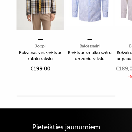
Joop!
Baldessarini
B
Kokvilnas virskrekls ar
Krekls ar smalku svītru
Kokvilna
rūtotu rakstu
un ziedu rakstu
ar paau
€
199,00
€
189,
-5
Pieteikties jaunumiem