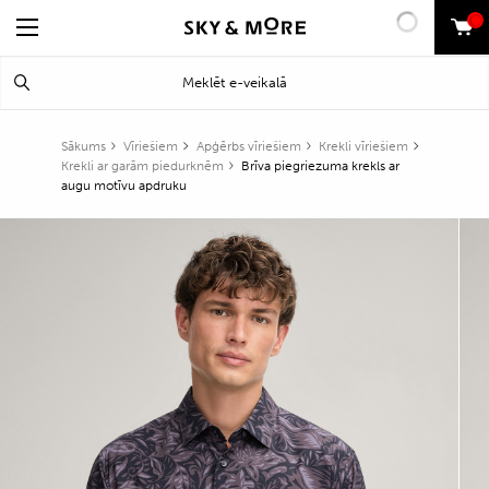
0
Search
Meklēt
for:
Sākums
Vīriešiem
Apģērbs vīriešiem
Krekli vīriešiem
Krekli ar garām piedurknēm
Brīva piegriezuma krekls ar
augu motīvu apdruku