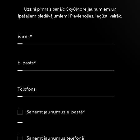
Uzzini pirmais par i/c Sky&More jaunumiem un
īpašajiem piedāvājumiem! Pievienojies. Iegūsti vairāk.
Saņemt jaunumus e-pastā*
Saņemt jaunumus telefonā