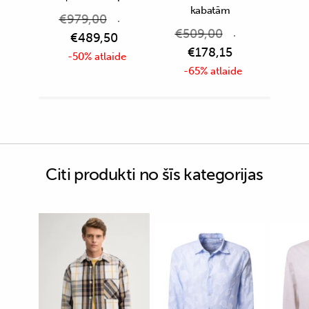
kabatām
€
979,00
€
509,00
€
489,50
€
178,15
-50% atlaide
-65% atlaide
Citi produkti no šīs kategorijas