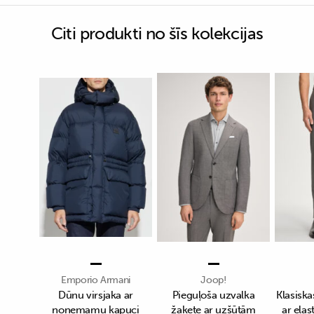
Citi produkti no šīs kolekcijas
Emporio Armani
Joop!
Dūnu virsjaka ar
Pieguļoša uzvalka
Klasiska
noņemamu kapuci
žakete ar uzšūtām
ar elas