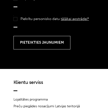
Piekrītu personisko datu
tālākai apstrādei*
Klientu serviss
Lojalitātes programma
Preču piegādes nosacījumi Latvijas teritorijā