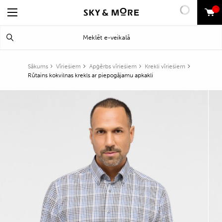
0
Search
Meklēt
for:
Sākums
Vīriešiem
Apģērbs vīriešiem
Krekli vīriešiem
Rūtains kokvilnas krekls ar piepogājamu apkakli