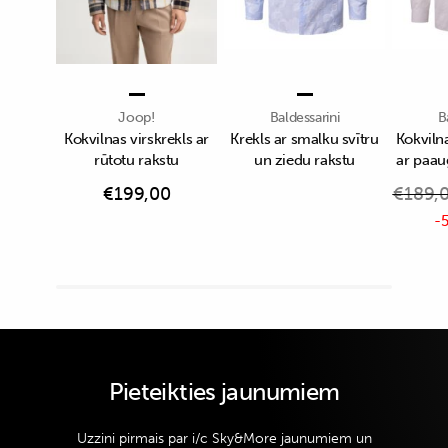
Joop!
Baldessarini
B
Kokvilnas virskrekls ar
Krekls ar smalku svītru
Kokvilna
rūtotu rakstu
un ziedu rakstu
ar paau
€
199,00
€
189,
-5
Pieteikties jaunumiem
Uzzini pirmais par i/c Sky&More jaunumiem un