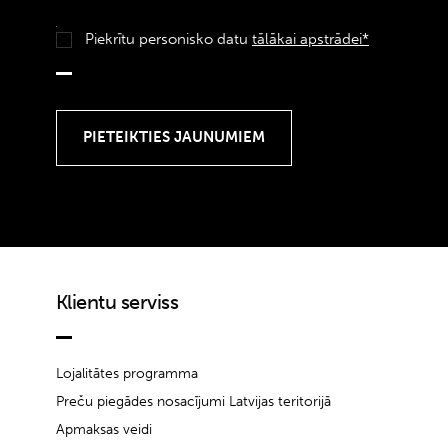
Piekrītu personisko datu
tālākai apstrādei*
Klientu serviss
Lojalitātes programma
Preču piegādes nosacījumi Latvijas teritorijā
Apmaksas veidi