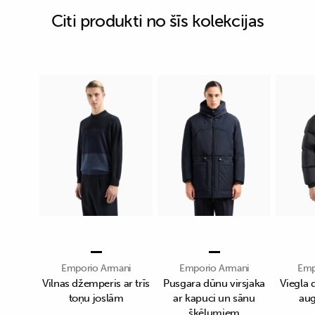
Citi produkti no šīs kolekcijas
Emporio Armani
Emporio Armani
Emp
Vilnas džemperis ar trīs
Pusgara dūnu virsjaka
Viegla 
toņu joslām
ar kapuci un sānu
aug
šķēlumiem