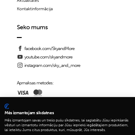
Aktualitātes
Kontaktinformācija
Seko mums
facebook.com/SkyandMore
youtube.com/skyandmore
instagram.com/sky_and_more
Apmaksas metodes:
Piegādes iespējas:
Mēs izmantojam sīkdatnes
Mēs izmantojam savas un trešo pušu sīkdatnes, lai saglabātu Jūsu iepirkšanās
vēsturi un izmantotu informāciju par Jūsu iepriekš iegādātajiem produktiem,
lai ieteiktu Jums citus produktus, kuri, mūsuprāt, Jūs interesēs.