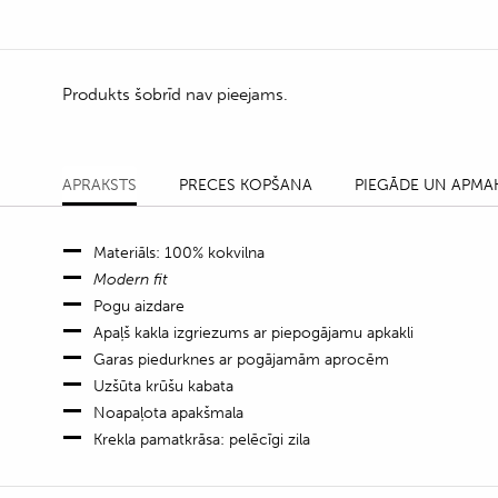
Produkts šobrīd nav pieejams.
APRAKSTS
PRECES KOPŠANA
PIEGĀDE UN APMA
Materiāls: 100% kokvilna
Modern fit
Pogu aizdare
Apaļš kakla izgriezums ar piepogājamu apkakli
Garas piedurknes ar pogājamām aprocēm
Uzšūta krūšu kabata
Noapaļota apakšmala
Krekla pamatkrāsa: pelēcīgi zila