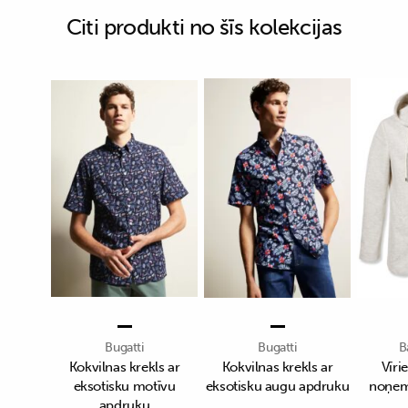
Citi produkti no šīs kolekcijas
Bugatti
Bugatti
B
Kokvilnas krekls ar
Kokvilnas krekls ar
Vīri
eksotisku motīvu
eksotisku augu apdruku
noņem
apdruku