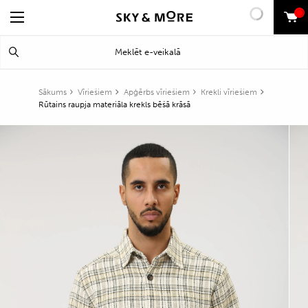
0
Search
Meklēt
for:
Sākums
Vīriešiem
Apģērbs vīriešiem
Krekli vīriešiem
Rūtains raupja materiāla krekls bēšā krāsā