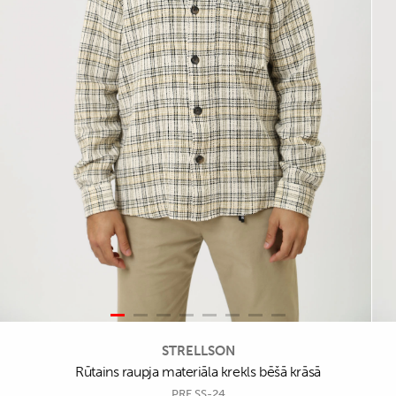
STRELLSON
Rūtains raupja materiāla krekls bēšā krāsā
PRE SS-24