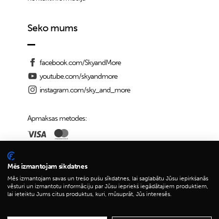
Seko mums
facebook.com/SkyandMore
youtube.com/skyandmore
instagram.com/sky_and_more
Apmaksas metodes:
Piegādes iespējas:
Mēs izmantojam sīkdatnes
Mēs izmantojam savas un trešo pušu sīkdatnes, lai saglabātu Jūsu iepirkšanās
vēsturi un izmantotu informāciju par Jūsu iepriekš iegādātajiem produktiem,
lai ieteiktu Jums citus produktus, kuri, mūsuprāt, Jūs interesēs.
© 2026 Sky&More