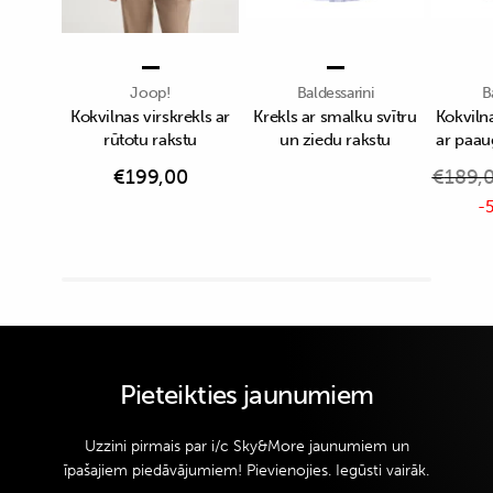
Joop!
Baldessarini
B
Kokvilnas virskrekls ar
Krekls ar smalku svītru
Kokvilna
rūtotu rakstu
un ziedu rakstu
ar paau
€
199,00
€
189,
-5
Pieteikties jaunumiem
Uzzini pirmais par i/c Sky&More jaunumiem un
īpašajiem piedāvājumiem! Pievienojies. Iegūsti vairāk.