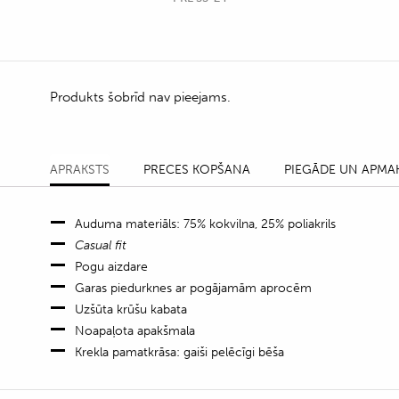
Produkts šobrīd nav pieejams.
APRAKSTS
PRECES KOPŠANA
PIEGĀDE UN APMA
Auduma materiāls: 75% kokvilna, 25% poliakrils
Casual fit
Pogu aizdare
Garas piedurknes ar pogājamām aprocēm
Uzšūta krūšu kabata
Noapaļota apakšmala
Krekla pamatkrāsa: gaiši pelēcīgi bēša