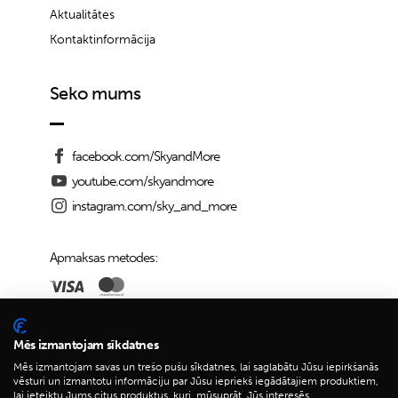
Aktualitātes
Kontaktinformācija
Seko mums
facebook.com/SkyandMore
youtube.com/skyandmore
instagram.com/sky_and_more
Apmaksas metodes:
Piegādes iespējas:
Mēs izmantojam sīkdatnes
Mēs izmantojam savas un trešo pušu sīkdatnes, lai saglabātu Jūsu iepirkšanās
vēsturi un izmantotu informāciju par Jūsu iepriekš iegādātajiem produktiem,
lai ieteiktu Jums citus produktus, kuri, mūsuprāt, Jūs interesēs.