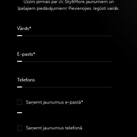
Uzzini pirmais par i/c Sky&More jaunumiem un
īpašajiem piedāvājumiem! Pievienojies. Iegūsti vairāk.
Saņemt jaunumus e-pastā*
Saņemt jaunumus telefonā