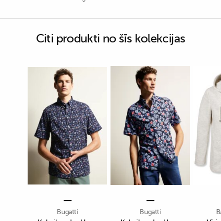
Citi produkti no šīs kolekcijas
Bugatti
Bugatti
B