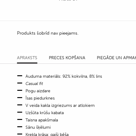
Produkts šobrīd nav pieejams.
APRAKSTS
PRECES KOPŠANA
PIEGĀDE UN APMA
Auduma materiāls: 92% kokvilna, 8% lins
Casual fit
Pogu aizdare
Īsas piedurknes
V veida kakla izgriezums ar atlokiem
Uzšūta krūšu kabata
Taisna apakšmala
Sānu šķēlumi
Krekla krāsa: gaiši bēša