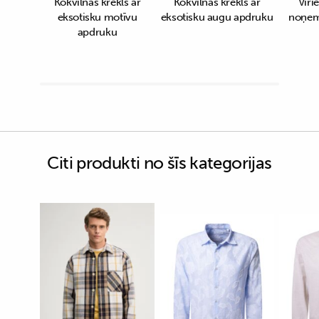
Kokvilnas krekls ar
Kokvilnas krekls ar
Vīri
eksotisku motīvu
eksotisku augu apdruku
noņem
apdruku
Citi produkti no šīs kategorijas