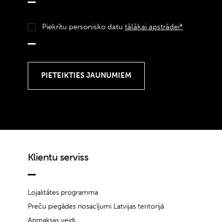
Piekrītu personisko datu
tālākai apstrādei*
Klientu serviss
Lojalitātes programma
Preču piegādes nosacījumi Latvijas teritorijā
Apmaksas veidi