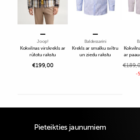
Joop!
Baldessarini
B
Kokvilnas virskrekls ar
Krekls ar smalku svītru
Kokvilna
rūtotu rakstu
un ziedu rakstu
ar paau
€
199,00
€
189,
-5
Pieteikties jaunumiem