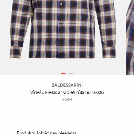
BALDESSARINI
Vīriešu krekls ar violeti rūtainu rakstu
AW24
Produkts šobrīd nav pieejams.