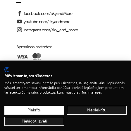
facebook.com/SkyandMore
youtube.com/skyandmore
instagram.com/sky_and_more
Apmaksas metodes:
Piegādes iespējas:
Mēs izmantojam sīkdatnes
Mēs izmantojam savas un trešo pušu sīkdatnes, lai saglabātu Jūsu iepirkšanās
vēsturi un izmantotu informāciju par Jūsu iepriekš iegādātajiem produktiem,
lai ieteiktu Jums citus produktus, kuri, mūsuprāt, Jūs interesēs.
© 2026 Sky&More
Piekrītu
Nepiekrītu
Pielāgot izvēli