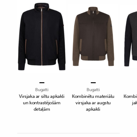
Bugatti
Bugatti
Virsjaka ar siltu apkakli
Kombinētu materiālu
Kombin
un kontrastējošām
virsjaka ar augstu
ja
detaļām
apkakli