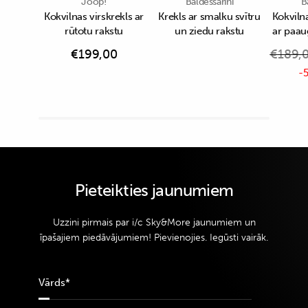
Joop!
Baldessarini
B
Kokvilnas virskrekls ar
Krekls ar smalku svītru
Kokvilna
rūtotu rakstu
un ziedu rakstu
ar paau
€
199,00
€
189,
-5
Pieteikties jaunumiem
Uzzini pirmais par i/c Sky&More jaunumiem un
īpašajiem piedāvājumiem! Pievienojies. Iegūsti vairāk.