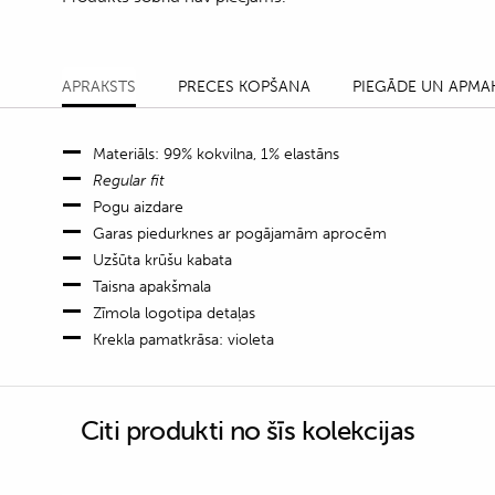
APRAKSTS
PRECES KOPŠANA
PIEGĀDE UN APMA
Materiāls: 99% kokvilna, 1% elastāns
Regular fit
Pogu aizdare
Garas piedurknes ar pogājamām aprocēm
Uzšūta krūšu kabata
Taisna apakšmala
Zīmola logotipa detaļas
Krekla pamatkrāsa: violeta
Citi produkti no šīs kolekcijas