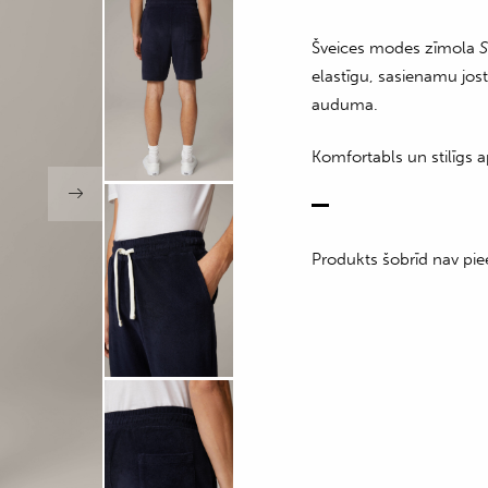
Šveices modes zīmola
S
elastīgu, sasienamu jos
auduma.
Komfortabls un stilīgs a
Produkts šobrīd nav pie