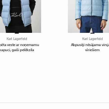
Karl Lagerfeld
Karl Lagerfeld
pēta veste ar noņemamu
Abpusēji nēsājama virsj
kapuci, gaiši pelēkzila
vīriešiem