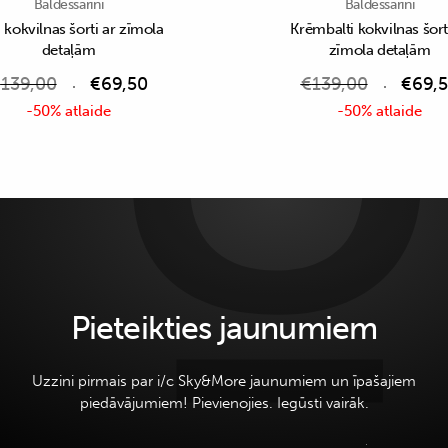
Baldessarini
Baldessarini
 kokvilnas šorti ar zīmola
Krēmbalti kokvilnas šort
detaļām
zīmola detaļām
€
139,00
€
69,50
€
139,00
€
69,
-50% atlaide
-50% atlaide
Pieteikties jaunumiem
Uzzini pirmais par i/c Sky&More jaunumiem un īpašajiem
piedāvājumiem! Pievienojies. Iegūsti vairāk.