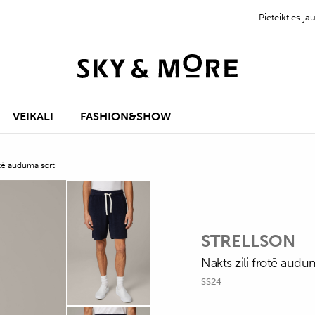
Pieteikties 
VEIKALI
FASHION&SHOW
otē auduma šorti
STRELLSON
Nakts zili frotē audu
SS24