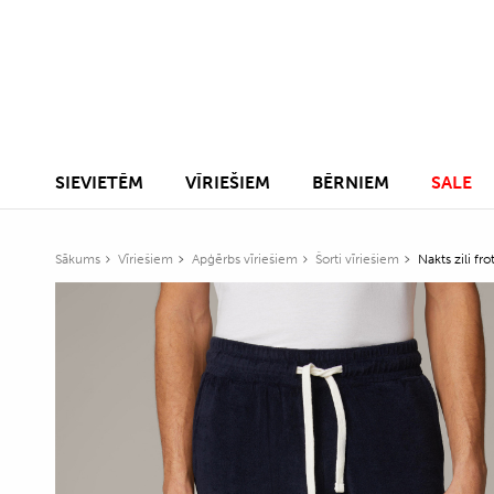
SIEVIETĒM
VĪRIEŠIEM
BĒRNIEM
SALE
Sākums
Vīriešiem
Apģērbs vīriešiem
Šorti vīriešiem
Nakts zili fr