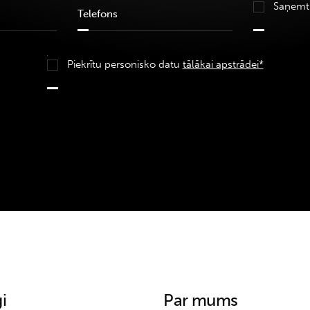
Saņemt
Piekrītu personisko datu
tālākai apstrādei*
i
Par mums