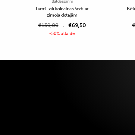
Baldessarini
Tumši zili kokvilnas šorti ar
Bēši
zīmola detaļām
€
139,00
€
69,50
-50% atlaide