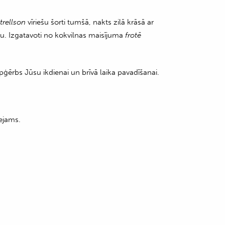
trellson
vīriešu šorti tumšā, nakts zilā krāsā ar
tu. Izgatavoti no kokvilnas maisījuma
frotē
pģērbs Jūsu ikdienai un brīvā laika pavadīšanai.
ejams.