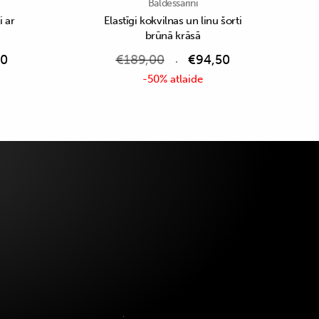
Baldessarini
i ar
Elastīgi kokvilnas un linu šorti
brūnā krāsā
50
€
189,00
€
94,50
-50% atlaide