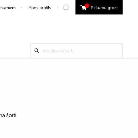
0
jaunumiem
Mans profils
Pirkumu grozs
Search
Meklēt
for:
ma šorti