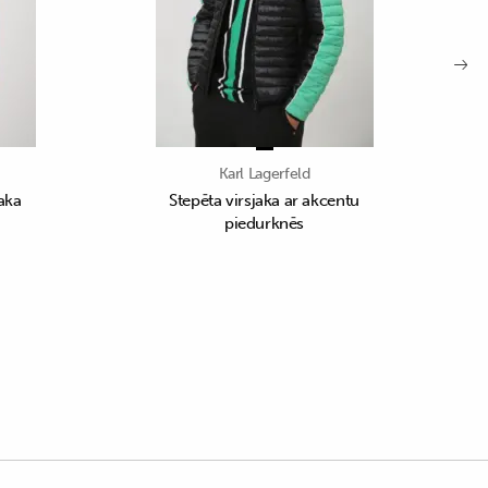
Karl Lagerfeld
aka
Stepēta virsjaka ar akcentu
piedurknēs