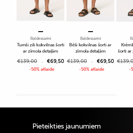
Baldessarini
Baldessarini
B
Tumši zili kokvilnas šorti
Bēši kokvilnas šorti ar
Krēmb
ar zīmola detaļām
zīmola detaļām
šorti a
€
139,00
€
69,50
€
139,00
€
69,50
€
139,
-50% atlaide
-50% atlaide
-5
Pieteikties jaunumiem