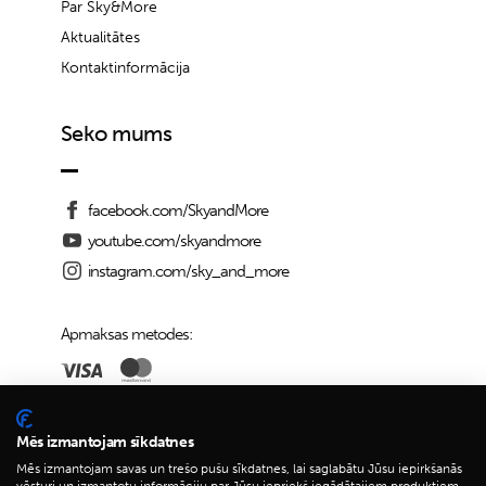
Par Sky&More
Aktualitātes
Kontaktinformācija
Seko mums
facebook.com/SkyandMore
youtube.com/skyandmore
instagram.com/sky_and_more
Apmaksas metodes:
Piegādes iespējas:
Mēs izmantojam sīkdatnes
Mēs izmantojam savas un trešo pušu sīkdatnes, lai saglabātu Jūsu iepirkšanās