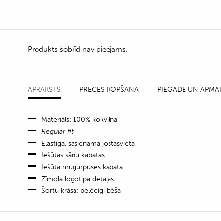
Produkts šobrīd nav pieejams.
APRAKSTS
PRECES KOPŠANA
PIEGĀDE UN APMA
Materiāls: 100% kokvilna
Regular fit
Elastīga, sasienama jostasvieta
Iešūtas sānu kabatas
Iešūta mugurpuses kabata
Zīmola logotipa detaļas
Šortu krāsa: pelēcīgi bēša