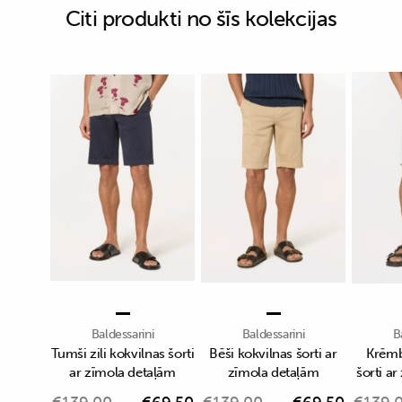
Citi produkti no šīs kolekcijas
Baldessarini
Baldessarini
B
Tumši zili kokvilnas šorti
Bēši kokvilnas šorti ar
Krēmb
ar zīmola detaļām
zīmola detaļām
šorti a