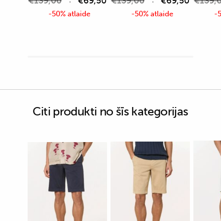
€
139,00
€
69,50
€
139,00
€
69,50
€
139,
-50% atlaide
-50% atlaide
-5
Citi produkti no šīs kategorijas