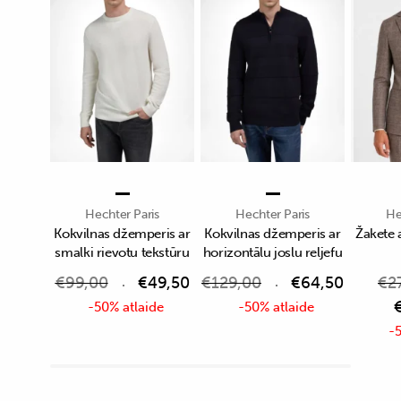
Hechter Paris
Hechter Paris
He
Kokvilnas džemperis ar
Kokvilnas džemperis ar
Žakete 
smalki rievotu tekstūru
horizontālu joslu reljefu
€
99,00
€
49,50
€
129,00
€
64,50
€
2
-50% atlaide
-50% atlaide
-5