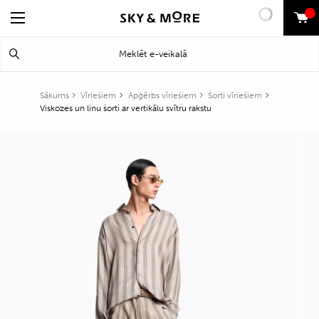
0
Search
Meklēt
for:
Sākums
Vīriešiem
Apģērbs vīriešiem
Šorti vīriešiem
Viskozes un linu šorti ar vertikālu svītru rakstu