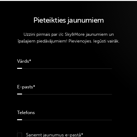
Pieteikties jaunumiem
Uzzini pirmais par i/c Sky&More jaunumiem un
īpašajiem piedāvājumiem! Pievienojies. Iegūsti vairāk.
Saņemt jaunumus e-pastā*