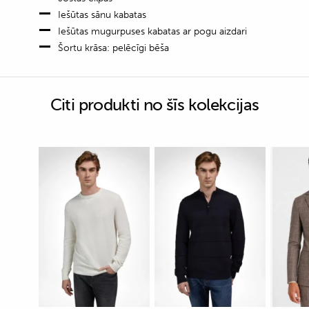
Iešūtas sānu kabatas
Iešūtas mugurpuses kabatas ar pogu aizdari
Šortu krāsa: pelēcīgi bēša
Citi produkti no šīs kolekcijas