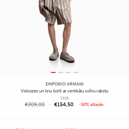
EMPORIO ARMANI
Viskozes un linu šorti ar vertikālu svītru rakstu
SS26
€
309,00
€
154,50
-50% atlaide