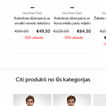
Hechter Paris
Hechter Paris
He
Kokvilnas džemperis ar
Kokvilnas džemperis ar
Žakete 
smalki rievotu tekstūru
horizontālu joslu reljefu
€
99,00
€
49,50
€
129,00
€
64,50
€
2
-50% atlaide
-50% atlaide
-5
Citi produkti no šīs kategorijas