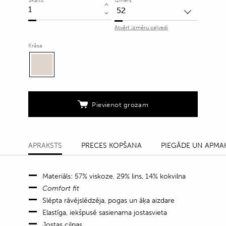
Skaits:
Izmērs
Viskozes
un
Atvērt izmēru ceļvedi
linu
šorti
Krāsa
ar
vertikālu
svītru
rakstu
Pievienot grozam
quantity
APRAKSTS
PRECES KOPŠANA
PIEGĀDE UN APMA
Materiāls: 57% viskoze, 29% lins, 14% kokvilna
Comfort fit
Slēpta rāvējslēdzēja, pogas un āķa aizdare
Elastīga, iekšpusē sasienama jostasvieta
Jostas cilpas