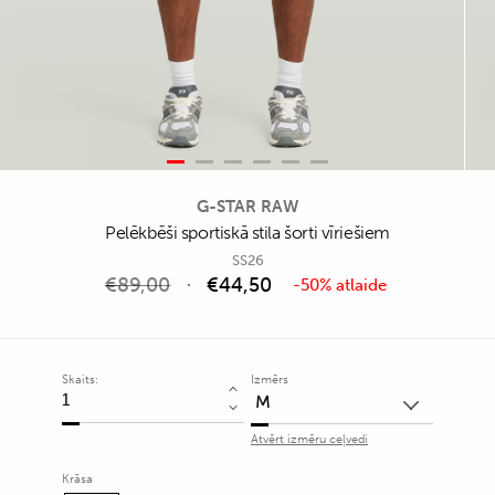
G-STAR RAW
Pelēkbēši sportiskā stila šorti vīriešiem
SS26
€
89,00
€
44,50
-50% atlaide
Skaits:
Izmērs
Pelēkbēši
sportiskā
Atvērt izmēru ceļvedi
stila
šorti
Krāsa