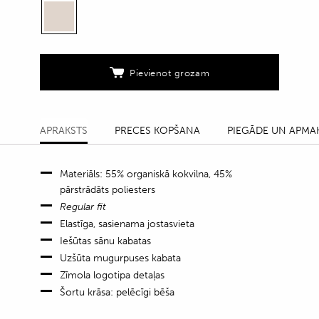
vīriešiem
quantity
Pievienot grozam
APRAKSTS
PRECES KOPŠANA
PIEGĀDE UN APMA
Materiāls: 55% organiskā kokvilna, 45%
pārstrādāts poliesters
Regular fit
Elastīga, sasienama jostasvieta
Iešūtas sānu kabatas
Uzšūta mugurpuses kabata
Zīmola logotipa detaļas
Šortu krāsa: pelēcīgi bēša