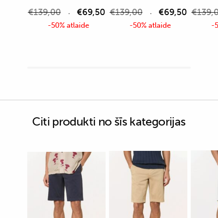
€
139,00
€
69,50
€
139,00
€
69,50
€
139,
-50% atlaide
-50% atlaide
-5
Citi produkti no šīs kategorijas