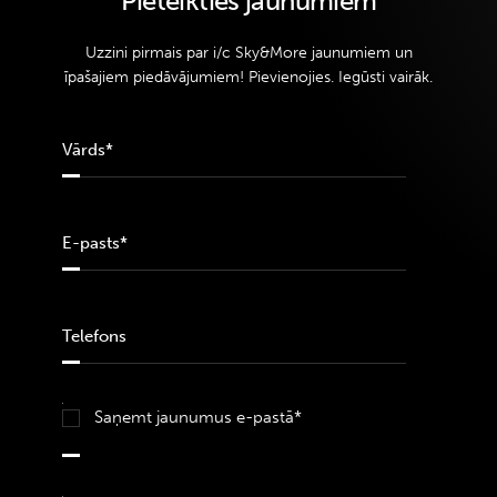
Pieteikties jaunumiem
Uzzini pirmais par i/c Sky&More jaunumiem un
īpašajiem piedāvājumiem! Pievienojies. Iegūsti vairāk.
Saņemt jaunumus e-pastā*