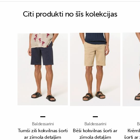
Citi produkti no šīs kolekcijas
Baldessarini
Baldessarini
B
Tumši zili kokvilnas šorti
Bēši kokvilnas šorti ar
Krēmb
ar zīmola detaļām
zīmola detaļām
šorti a