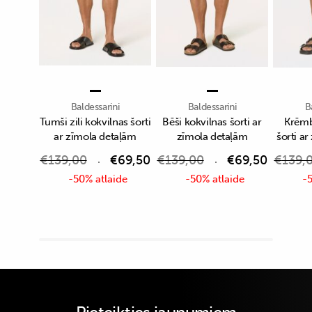
Baldessarini
Baldessarini
B
Tumši zili kokvilnas šorti
Bēši kokvilnas šorti ar
Krēmb
ar zīmola detaļām
zīmola detaļām
šorti a
€
139,00
€
69,50
€
139,00
€
69,50
€
139,
-50% atlaide
-50% atlaide
-5