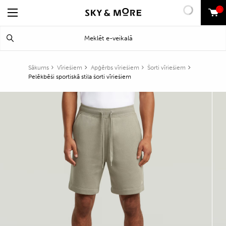
0
Search
Meklēt
for:
Sākums
Vīriešiem
Apģērbs vīriešiem
Šorti vīriešiem
Pelēkbēši sportiskā stila šorti vīriešiem