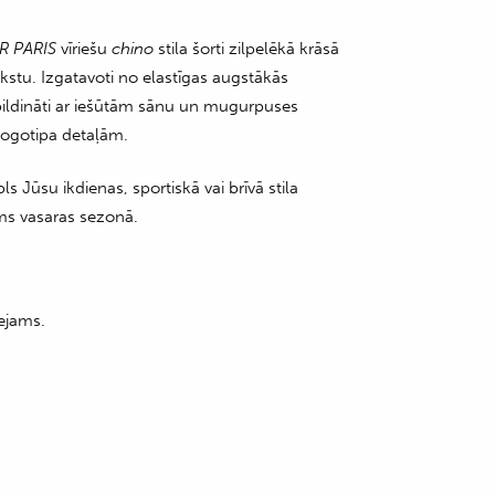
R PARIS
vīriešu
chino
stila šorti zilpelēkā krāsā
kstu. Izgatavoti no elastīgas augstākās
apildināti ar iešūtām sānu un mugurpuses
logotipa detaļām.
s Jūsu ikdienas, sportiskā vai brīvā stila
ms vasaras sezonā.
ejams.