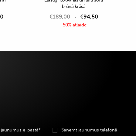
i ar
Elastīgi kokvilnas un linu šorti
brūnā krāsā
50
€
189,00
€
94,50
-50% atlaide
 jaunumus e-pastā*
Saņemt jaunumus telefonā