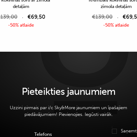
 kokvilnas šorti ar zīmola
Krēmbalti kokvilnas šort
detaļām
zīmola detaļām
€
139,00
€
69,50
€
139,00
€
69,
-50% atlaide
-50% atlaide
Pieteikties jaunumiem
Uzzini pirmais par i/c Sky&More jaunumiem un īpašajiem
piedāvājumiem! Pievienojies. Iegūsti vairāk.
Saņemt