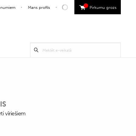
0
jaunumiem
Mans profils
Pirkumu grozs
Search
Meklēt
for:
IS
ti vīriešiem