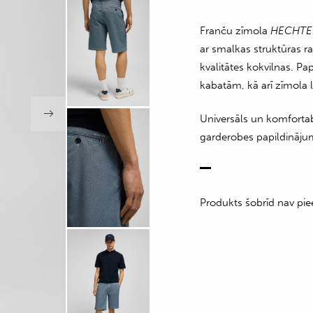
Franču zīmola
HECHTE
ar smalkas struktūras ra
kvalitātes kokvilnas. P
kabatām, kā arī zīmola 
Universāls un komfortabl
garderobes papildināju
Produkts šobrīd nav pie