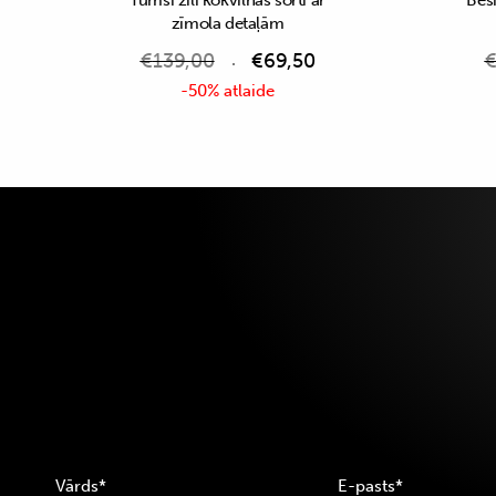
Tumši zili kokvilnas šorti ar
Bēši
zīmola detaļām
€
139,00
€
69,50
-50% atlaide