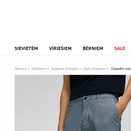
SIEVIETĒM
VĪRIEŠIEM
BĒRNIEM
SALE
Sākums
Vīriešiem
Apģērbs vīriešiem
Šorti vīriešiem
Zilpelēki kok