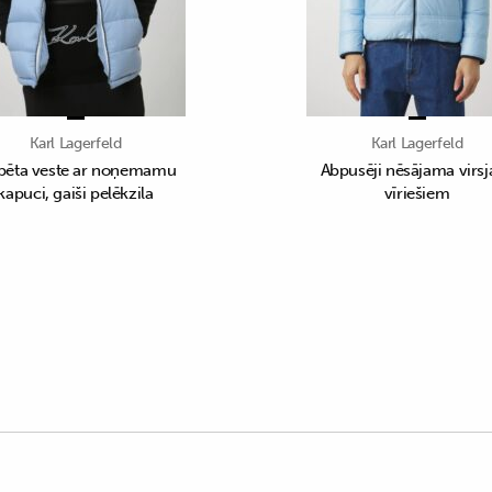
Karl Lagerfeld
Karl Lagerfeld
pēta veste ar noņemamu
Abpusēji nēsājama virsj
kapuci, gaiši pelēkzila
vīriešiem