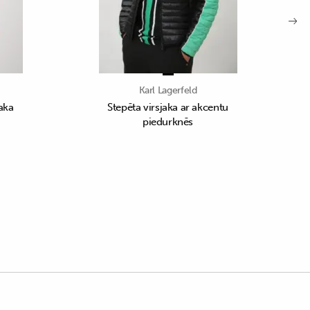
Karl Lagerfeld
aka
Stepēta virsjaka ar akcentu
piedurknēs