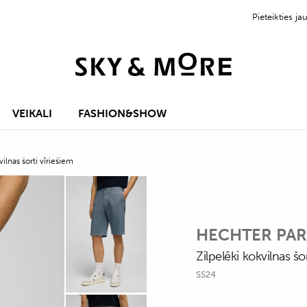
Pieteikties 
VEIKALI
FASHION&SHOW
vilnas šorti vīriešiem
HECHTER PAR
Zilpelēki kokvilnas šor
SS24