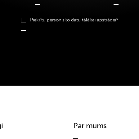
Piekrītu personisko datu
tālākai apstrādei*
i
Par mums