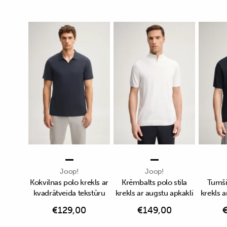
Joop!
Joop!
Kokvilnas polo krekls ar
Krēmbalts polo stila
Tumši 
kvadrātveida tekstūru
krekls ar augstu apkakli
krekls a
€
129,00
€
149,00