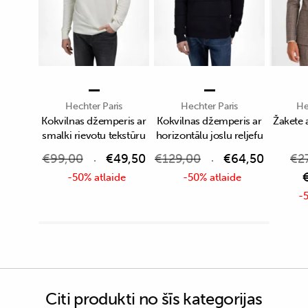
Hechter Paris
Hechter Paris
He
Kokvilnas džemperis ar
Kokvilnas džemperis ar
Žakete 
smalki rievotu tekstūru
horizontālu joslu reljefu
€
99,00
€
49,50
€
129,00
€
64,50
€
2
-50% atlaide
-50% atlaide
-5
Citi produkti no šīs kategorijas