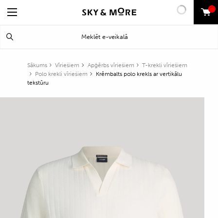
0
Search
Meklēt
for:
Sākums
Vīriešiem
Apģērbs vīriešiem
T-krekli vīriešiem
Polo krekli vīriešiem
Krēmbalts polo krekls ar vertikālu
tekstūru