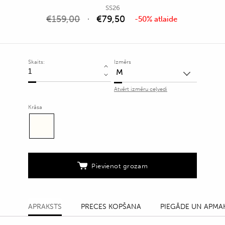
SS26
€
159,00
€
79,50
-50% atlaide
Skaits:
Izmērs
Krēmbalts
polo
Atvērt izmēru ceļvedi
krekls
ar
Krāsa
vertikālu
tekstūru
quantity
Pievienot grozam
APRAKSTS
PRECES KOPŠANA
PIEGĀDE UN APMA