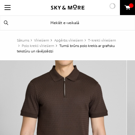
0
Search
Meklēt
for:
Sākums
Vīriešiem
Apģērbs vīriešiem
T-krekli vīriešiem
Polo krekli vīriešiem
Tumši brūns polo krekls ar grafisku
tekstūru un rāvējslēdzi