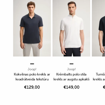
Joop!
Joop!
Kokvilnas polo krekls ar
Krēmbalts polo stila
Tumši 
kvadrātveida tekstūru
krekls ar augstu apkakli
krekls a
€
129,00
€
149,00