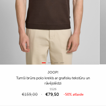
JOOP!
Tumši brūns polo krekls ar grafisku tekstūru un
rāvējslēdzi
SS26
€
159,00
€
79,50
-50% atlaide