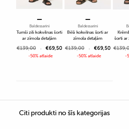
Baldessarini
Baldessarini
B
Tumši zili kokvilnas šorti
Bēši kokvilnas šorti ar
Krēmb
ar zīmola detaļām
zīmola detaļām
šorti a
€
139,00
€
69,50
€
139,00
€
69,50
€
139,
-50% atlaide
-50% atlaide
-5
Citi produkti no šīs kategorijas