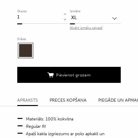
Skaits:
Izmērs
Tumši
brūns
Atvērt izmēru ceļvedi
polo
krekls
Krāsa
ar
grafisku
tekstūru
un
Pievienot grozam
rāvējslēdzi
quantity
APRAKSTS
PRECES KOPŠANA
PIEGĀDE UN APMA
Materiāls: 100% kokvilna
Regular fit
Apaļš kakla izgriezums ar polo apkakli un