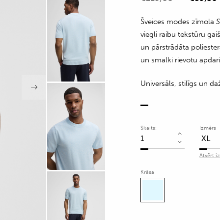
Šveices modes zīmola
S
viegli raibu tekstūru gai
un pārstrādāta polieste
un smalki rievotu apdari
Universāls, stilīgs un 
Skaits:
Izmērs
Adīts
T-
Atvērt i
krekls
Krāsa
ar
viegli
raibu
tekstūru