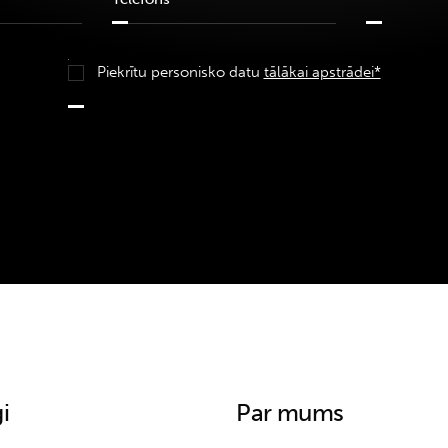
Piekrītu personisko datu
tālākai apstrādei*
i
Par mums