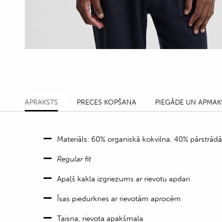
APRAKSTS
PRECES KOPŠANA
PIEGĀDE UN APMAK
Materiāls: 60% organiskā kokvilna, 40% pārstrādāt
Regular fit
Apaļš kakla izgriezums ar rievotu apdari
Īsas piedurknes ar rievotām aprocēm
Taisna, rievota apakšmala