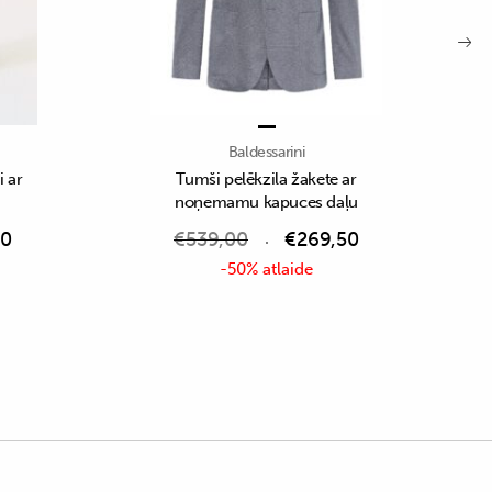
Baldessarini
i ar
Tumši pelēkzila žakete ar
noņemamu kapuces daļu
50
€
539,00
€
269,50
-50% atlaide