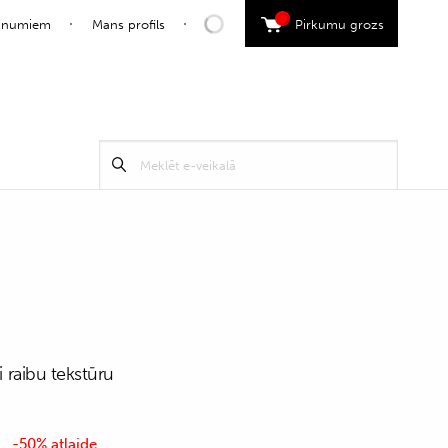
0
jaunumiem
Mans profils
Pirkumu grozs
Search
Meklēt
for:
li raibu tekstūru
-50% atlaide