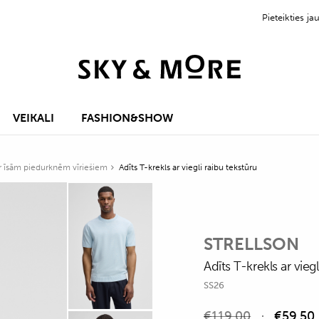
Pieteikties 
VEIKALI
FASHION&SHOW
ar īsām piedurknēm vīriešiem
Adīts T-krekls ar viegli raibu tekstūru
STRELLSON
Adīts T-krekls ar vieg
SS26
€
119,00
€
59,50