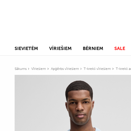
SIEVIETĒM
VĪRIEŠIEM
BĒRNIEM
SALE
Sākums
Vīriešiem
Apģērbs vīriešiem
T-krekli vīriešiem
T-krekli 