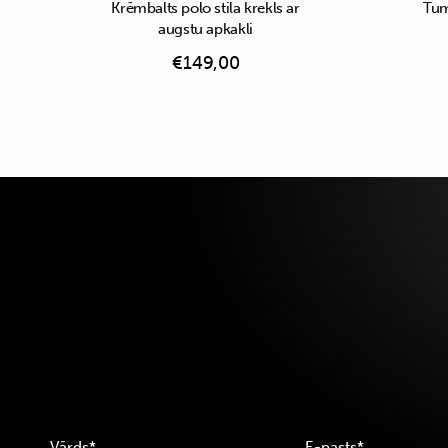
Krēmbalts polo stila krekls ar
Tumš
augstu apkakli
€
149,00