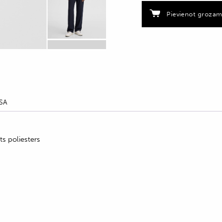
quantity
Pievienot groza
SA
s poliesters