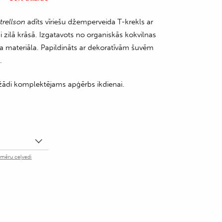
trellson
adīts vīriešu džemperveida T-krekls ar
ši zilā krāsā. Izgatavots no organiskās kokvilnas
ra materiāla. Papildināts ar dekoratīvām šuvēm
.
dažādi komplektējams apģērbs ikdienai.
zmēru ceļvedi