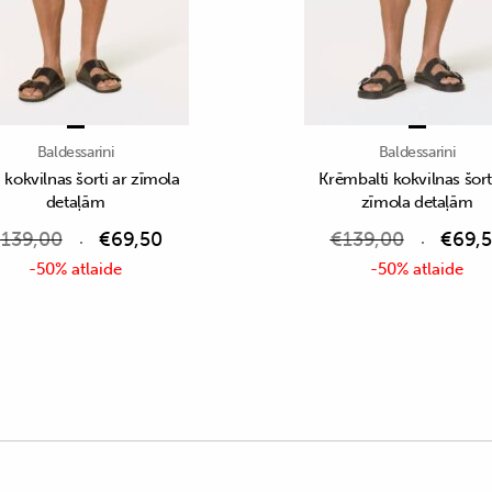
Baldessarini
Baldessarini
 kokvilnas šorti ar zīmola
Krēmbalti kokvilnas šort
detaļām
zīmola detaļām
€
139,00
€
69,50
€
139,00
€
69,
-50% atlaide
-50% atlaide