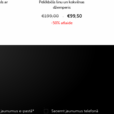
ls ar
Pelēkbēšs linu un kokvilnas
džemperis
€
199,00
€
99,50
-50% atlaide
 jaunumus e-pastā*
Saņemt jaunumus telefonā