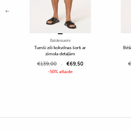
Baldessarini
Tumši zili kokvilnas šorti ar
Bēši
zīmola detaļām
€
139,00
€
69,50
-50% atlaide