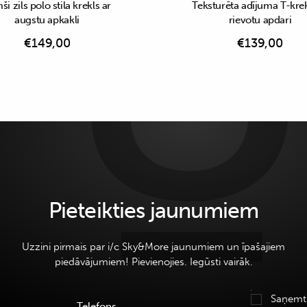
i zils polo stila krekls ar
Teksturēta adījuma T-krek
augstu apkakli
rievotu apdari
€
149,00
€
139,00
Pieteikties jaunumiem
Uzzini pirmais par i/c Sky&More jaunumiem un īpašajiem
piedāvājumiem! Pievienojies. Iegūsti vairāk.
Saņemt