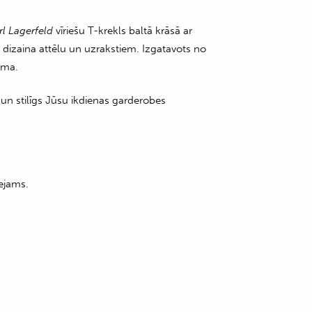
rl Lagerfeld
vīriešu T-krekls baltā krāsā ar
a dizaina attēlu un uzrakstiem. Izgatavots no
uma.
 un stilīgs Jūsu ikdienas garderobes
ejams.