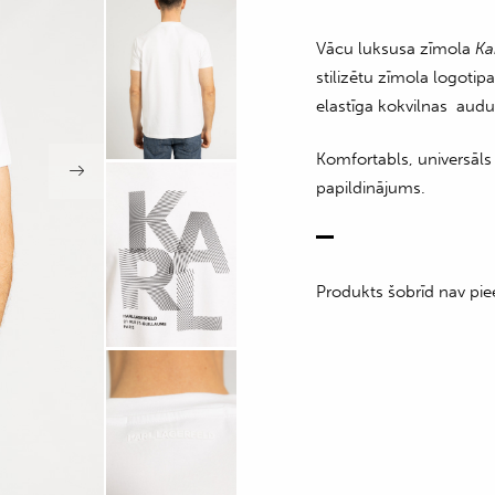
Vācu luksusa zīmola
Ka
stilizētu zīmola logotip
elastīga kokvilnas aud
Komfortabls, universāls
papildinājums.
Produkts šobrīd nav pie