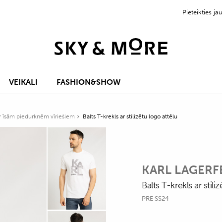
Pieteikties 
VEIKALI
FASHION&SHOW
ar īsām piedurknēm vīriešiem
Balts T-krekls ar stilizētu logo attēlu
KARL LAGERF
Balts T-krekls ar stili
PRE SS24