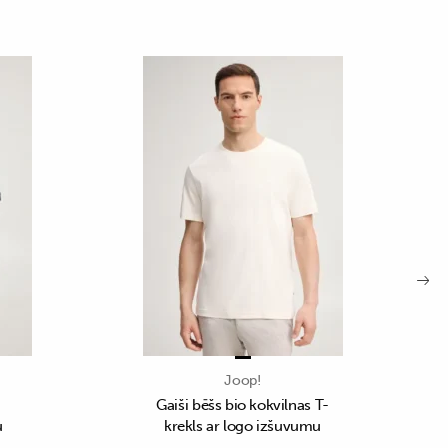
Joop!
Gaiši bēšs bio kokvilnas T-
u
krekls ar logo izšuvumu