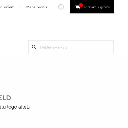
0
jaunumiem
Mans profils
Pirkumu grozs
Search
Meklēt
for:
ELD
zētu logo attēlu