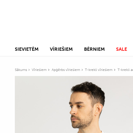
SIEVIETĒM
VĪRIEŠIEM
BĒRNIEM
SALE
Sākums
Vīriešiem
Apģērbs vīriešiem
T-krekli vīriešiem
T-krekli 