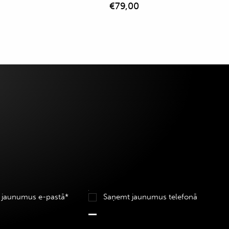
€
79,00
 jaunumus e-pastā*
Saņemt jaunumus telefonā