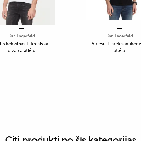
Karl Lagerfeld
Karl Lagerfeld
lts kokvilnas T-krekls ar
Vīriešu T-krekls ar ikon
dizaina attēlu
attēlu
Citi produkti no šīs kategorijas