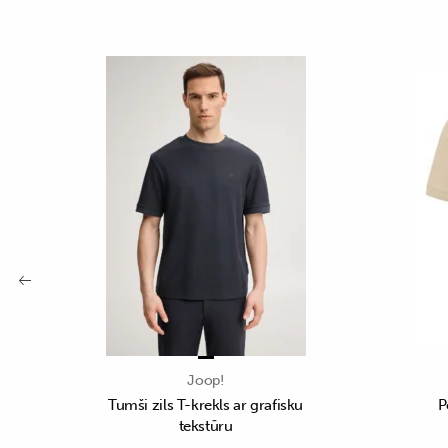
Joop!
Tumši zils T-krekls ar grafisku
P
tekstūru