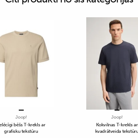
Joop!
Joop!
elēcīgi bēšs T-krekls ar
Kokvilnas T-krekls ar
grafisku tekstūru
kvadrātveida tekstūr