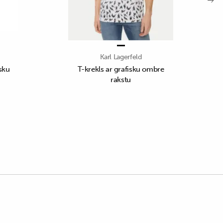
Karl Lagerfeld
isku
T-krekls ar grafisku ombre
rakstu