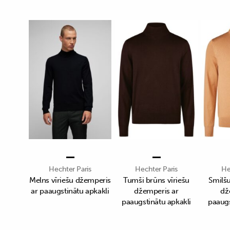
Hechter Paris
Hechter Paris
He
Melns vīriešu džemperis
Tumši brūns vīriešu
Smilšu
ar paaugstinātu apkakli
džemperis ar
dž
paaugstinātu apkakli
paaugs