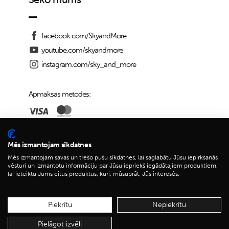
facebook.com/SkyandMore
youtube.com/skyandmore
instagram.com/sky_and_more
Apmaksas metodes:
Piegādes iespējas:
Mēs izmantojam sīkdatnes
Mēs izmantojam savas un trešo pušu sīkdatnes, lai saglabātu Jūsu iepirkšanās
vēsturi un izmantotu informāciju par Jūsu iepriekš iegādātajiem produktiem,
lai ieteiktu Jums citus produktus, kuri, mūsuprāt, Jūs interesēs.
© 2026 Sky&More
Piekrītu
Nepiekrītu
Pielāgot izvēli