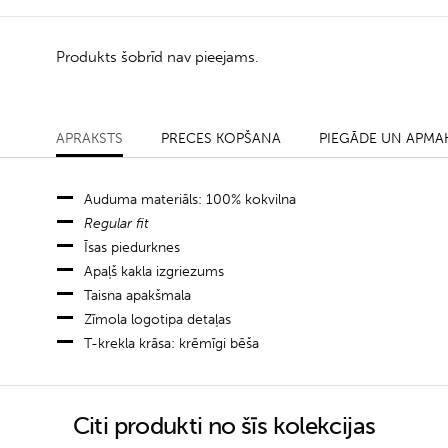
Produkts šobrīd nav pieejams.
APRAKSTS
PRECES KOPŠANA
PIEGĀDE UN APMA
Auduma materiāls: 100% kokvilna
Regular fit
Īsas piedurknes
Apaļš kakla izgriezums
Taisna apakšmala
Zīmola logotipa detaļas
T-krekla krāsa: krēmīgi bēša
Citi produkti no šīs kolekcijas