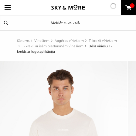
0
Search
Meklēt
for:
Sākums
Vīriešiem
Apģērbs vīriešiem
T-krekli vīriešiem
T-krekli ar īsām piedurknēm vīriešiem
Bēšs vīriešu T-
krekls ar logo aplikāciju