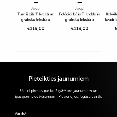
Joop!
Joop!
Tumši zils T-krekls ar
Pelēcīgi bēšs T-krekls ar
Kokvil
grafisku tekstūru
grafisku tekstūru
kvadrā
€
119,00
€
119,00
Pieteikties jaunumiem
Uzzini pirmais par i/c Sky&More jaunumiem un
īpašajiem piedāvājumiem! Pievienojies. Iegūsti vairāk.