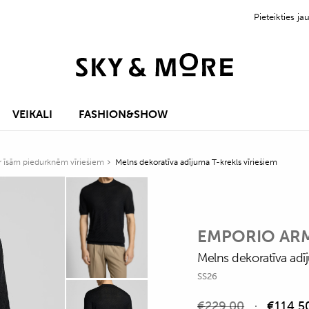
Pieteikties 
VEIKALI
FASHION&SHOW
ar īsām piedurknēm vīriešiem
Melns dekoratīva adījuma T-krekls vīriešiem
EMPORIO AR
Melns dekoratīva adī
SS26
€
229,00
€
114,5