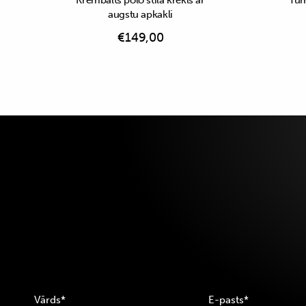
Krēmbalts polo stila krekls ar
Tumš
augstu apkakli
€
149,00