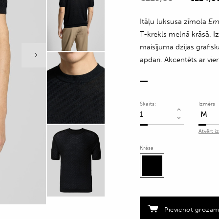
Itāļu luksusa zīmola
Em
T-krekls melnā krāsā. Iz
maisījuma dzijas grafisk
apdari. Akcentēts ar vi
Skaits:
Izmērs
Melns
dekoratīva
Atvērt i
adījuma
Krāsa
T-
krekls
vīriešiem
quantity
Pievienot groza