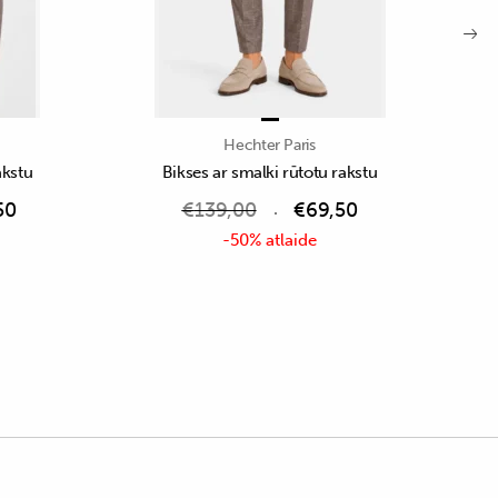
Hechter Paris
akstu
Bikses ar smalki rūtotu rakstu
50
€
139,00
€
69,50
-50% atlaide