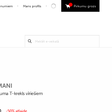
0
jaunumiem
Mans profils
Pirkumu grozs
Search
Meklēt
for:
MANI
juma T-krekls vīriešiem
0
-50% atlaide