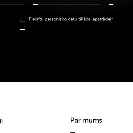
Piekrītu personisko datu
tālākai apstrādei*
i
Par mums