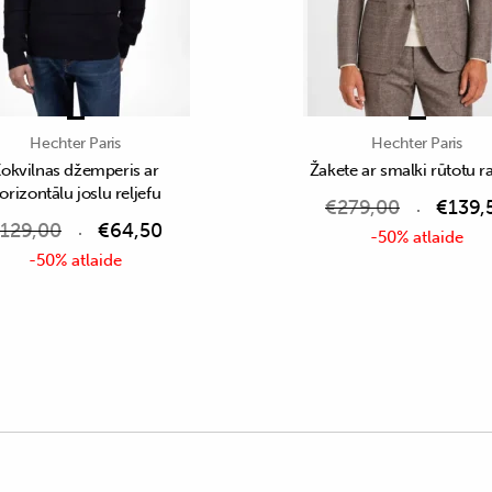
Hechter Paris
Hechter Paris
okvilnas džemperis ar
Žakete ar smalki rūtotu r
orizontālu joslu reljefu
€
279,00
€
139,
129,00
€
64,50
-50% atlaide
-50% atlaide