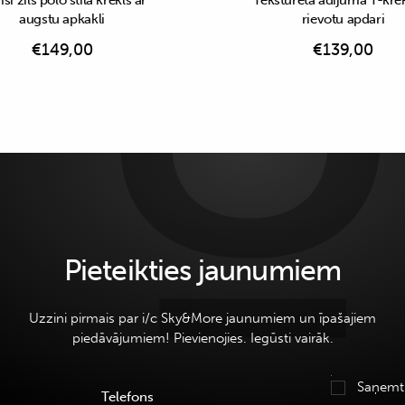
i zils polo stila krekls ar
Teksturēta adījuma T-krek
augstu apkakli
rievotu apdari
€
149,00
€
139,00
Pieteikties jaunumiem
Uzzini pirmais par i/c Sky&More jaunumiem un īpašajiem
piedāvājumiem! Pievienojies. Iegūsti vairāk.
Saņemt