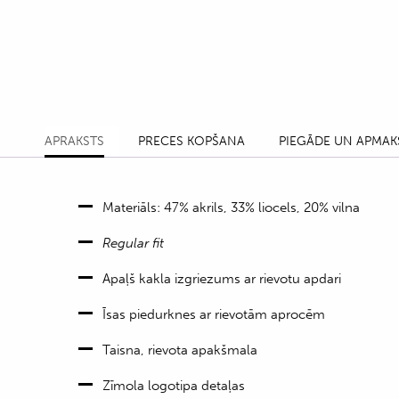
APRAKSTS
PRECES KOPŠANA
PIEGĀDE UN APMAK
Materiāls: 47% akrils, 33% liocels, 20% vilna
Regular fit
Apaļš kakla izgriezums ar rievotu apdari
Īsas piedurknes ar rievotām aprocēm
Taisna, rievota apakšmala
Zīmola logotipa detaļas