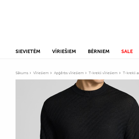
SIEVIETĒM
VĪRIEŠIEM
BĒRNIEM
SALE
Sākums
Vīriešiem
Apģērbs vīriešiem
T-krekli vīriešiem
T-krekli 