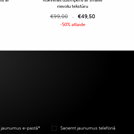
ls ar
Kokvilnas džemperis ar smalki
rievotu tekstūru
€
99,00
€
49,50
-50% atlaide
 jaunumus e-pastā*
Saņemt jaunumus telefonā