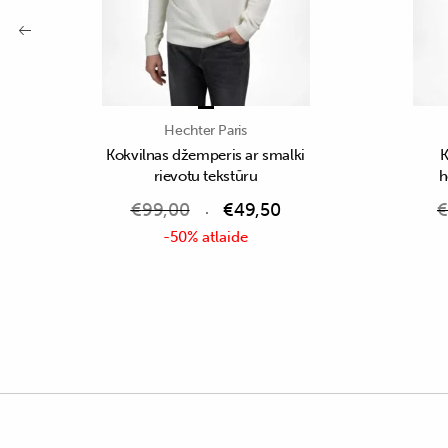
Hechter Paris
Kokvilnas džemperis ar smalki
K
rievotu tekstūru
h
€
99,00
€
49,50
€
-50% atlaide