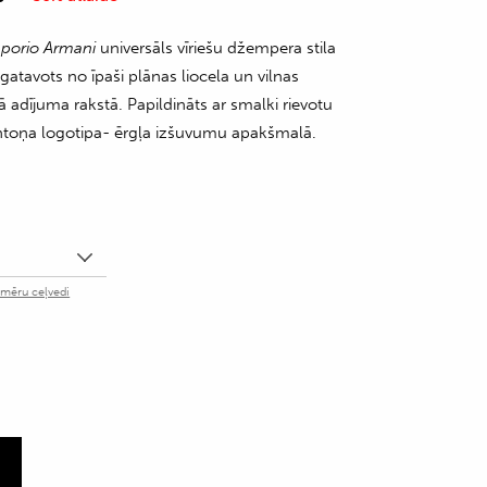
porio Armani
universāls vīriešu džempera stila
gatavots no īpaši plānas liocela un vilnas
ā adījuma rakstā. Papildināts ar smalki rievotu
entoņa logotipa- ērgļa izšuvumu apakšmalā.
zmēru ceļvedi
m