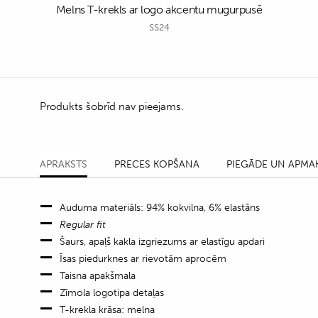
Melns T-krekls ar logo akcentu mugurpusē
SS24
Produkts šobrīd nav pieejams.
APRAKSTS
PRECES KOPŠANA
PIEGĀDE UN APMA
Auduma materiāls: 94% kokvilna, 6% elastāns
Regular fit
Šaurs, apaļš kakla izgriezums ar elastīgu apdari
Īsas piedurknes ar rievotām aprocēm
Taisna apakšmala
Zīmola logotipa detaļas
T-krekla krāsa: melna