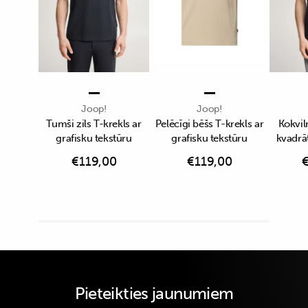
Joop!
Joop!
Tumši zils T-krekls ar
Pelēcīgi bēšs T-krekls ar
Kokvil
grafisku tekstūru
grafisku tekstūru
kvadrā
€
119,00
€
119,00
Pieteikties jaunumiem