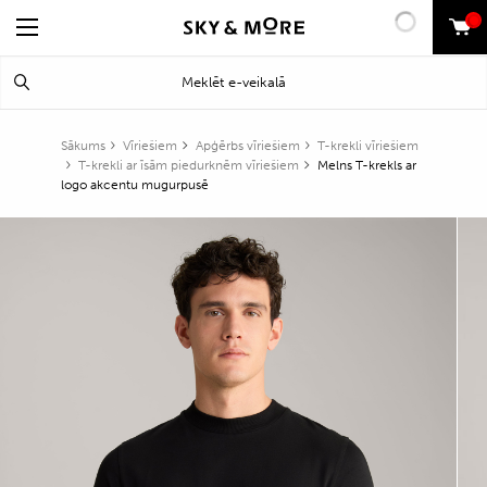
0
Search
Meklēt
for:
Sākums
Vīriešiem
Apģērbs vīriešiem
T-krekli vīriešiem
T-krekli ar īsām piedurknēm vīriešiem
Melns T-krekls ar
logo akcentu mugurpusē