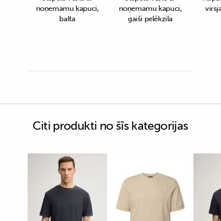
noņemamu kapuci,
noņemamu kapuci,
virsj
balta
gaiši pelēkzila
Citi produkti no šīs kategorijas