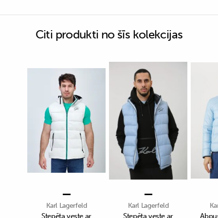
Citi produkti no šīs kolekcijas
Karl Lagerfeld
Karl Lagerfeld
Ka
Stepēta veste ar
Stepēta veste ar
Abpus