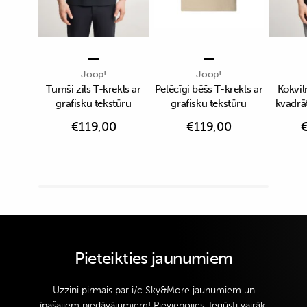
Joop!
Joop!
Tumši zils T-krekls ar
Pelēcīgi bēšs T-krekls ar
Kokvil
grafisku tekstūru
grafisku tekstūru
kvadrā
€
119,00
€
119,00
Pieteikties jaunumiem
Uzzini pirmais par i/c Sky&More jaunumiem un
īpašajiem piedāvājumiem! Pievienojies. Iegūsti vairāk.