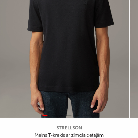
STRELLSON
Melns T-krekls ar zīmola detaļām