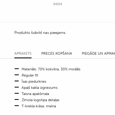
AW24
Produkts šobrīd nav pieejams.
APRAKSTS
PRECES KOPŠANA
PIEGĀDE UN APMA
Materiāls: 70% kokvilna, 30% modāls
Regular fit
Īsas piedurknes
Apaļš kakla izgriezums
Taisna apakšmala
Zīmola logotipa detaļas
T-krekla krāsa: melna