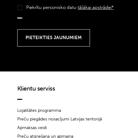
Piekrītu personisko datu
tālākai apstrādei*
Klientu serviss
Lojalitātes programma
Preču piegādes nosacījumi Latvijas teritorijā
Apmaksas veidi
Preču atgriešana un apmaiņa