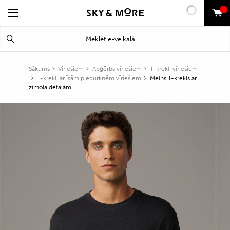
0
Search
Meklēt
for:
Sākums
Vīriešiem
Apģērbs vīriešiem
T-krekli vīriešiem
T-krekli ar īsām piedurknēm vīriešiem
Melns T-krekls ar
zīmola detaļām