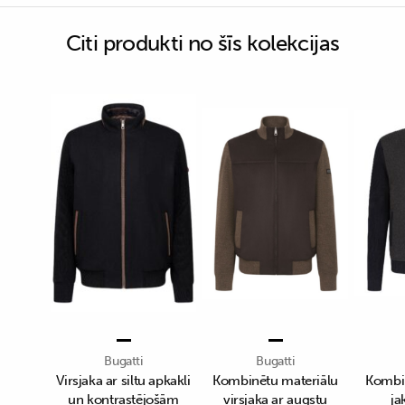
Citi produkti no šīs kolekcijas
Bugatti
Bugatti
Virsjaka ar siltu apkakli
Kombinētu materiālu
Kombin
un kontrastējošām
virsjaka ar augstu
ja