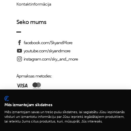
Kontaktinformācija
Seko mums
facebook.com/SkyandMore
youtube.com/skyandmore
instagram.com/sky_and_more
Apmaksas metodes:
Piegādes iespējas:
Mēs izmantojam sīkdatnes
Mēs izmantojam savas un trešo pušu sīkdatnes, lai saglabātu Jūsu iepirkšanās
vēsturi un izmantotu informāciju par Jūsu iepriekš iegādātajiem produktiem,
lai ieteiktu Jums citus produktus, kuri, mūsuprāt, Jūs interesēs.