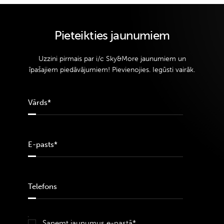
Pieteikties jaunumiem
Uzzini pirmais par i/c Sky&More jaunumiem un
īpašajiem piedāvājumiem! Pievienojies. Iegūsti vairāk.
Saņemt jaunumus e-pastā*