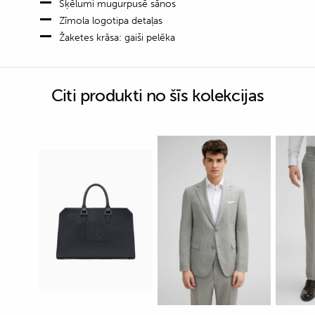
Šķēlumi mugurpusē sānos
Zīmola logotipa detaļas
Žaketes krāsa: gaiši pelēka
Citi produkti no šīs kolekcijas