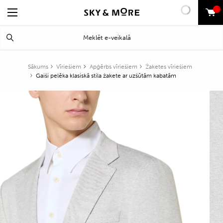
0
Search
Meklēt
for:
Sākums
Vīriešiem
Apģērbs vīriešiem
Žaketes vīriešiem
Gaiši pelēka klasiskā stila žakete ar uzšūtām kabatām