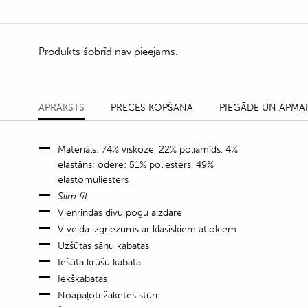
Produkts šobrīd nav pieejams.
APRAKSTS
PRECES KOPŠANA
PIEGĀDE UN APMA
Materiāls: 74% viskoze, 22% poliamīds, 4%
elastāns; odere: 51% poliesters, 49%
elastomuliesters
Slim fit
Vienrindas divu pogu aizdare
V veida izgriezums ar klasiskiem atlokiem
Uzšūtas sānu kabatas
Iešūta krūšu kabata
Iekškabatas
Noapaļoti žaketes stūri