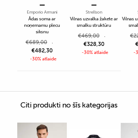
Emporio Armani
Strellson
Ādas soma ar
Vilnas uzvalka žakete ar
Vilnas u
noņemamu plecu
smalku struktūru
smal
siksnu
€
469,00
€
2
€
689,00
€
328,30
€
482,30
-30% atlaide
-3
-30% atlaide
Citi produkti no šīs kategorijas