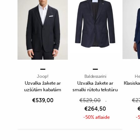
Joop!
Baldessarini
He
Uzvalka žakete ar
Uzvalka žakete ar
Klasiska
uzšūtām kabatām
smalki rūtotu tekstūru
€
539,00
€
529,00
€
2
€
264,50
-50% atlaide
-5