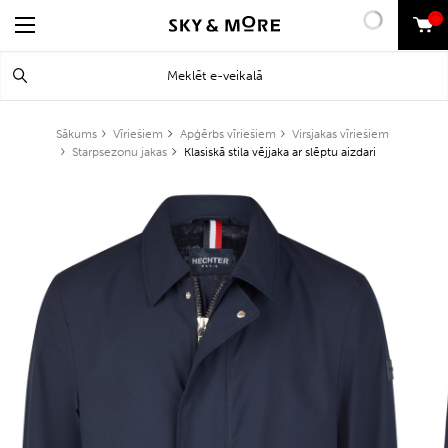
0
Search
Meklēt
for:
Sākums
Vīriešiem
Apģērbs vīriešiem
Virsjakas vīriešiem
Starpsezonu jakas
Klasiskā stila vējjaka ar slēptu aizdari