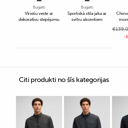
Bugatti
Bugatti
Vīriešu veste ar
Sportiskā stila jaka ar
Chino 
dekoratīvu stepējumu
svītru akcentiem
monē
€
139,
-6
Citi produkti no šīs kategorijas