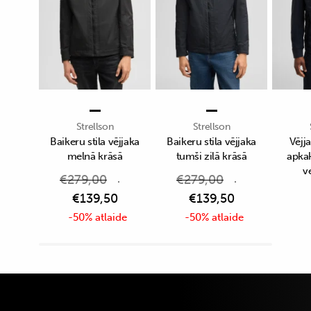
Strellson
Strellson
Baikeru stila vējjaka
Baikeru stila vējjaka
Vējj
melnā krāsā
tumši zilā krāsā
apkak
v
€
279,00
€
279,00
€
139,50
€
139,50
-50% atlaide
-50% atlaide