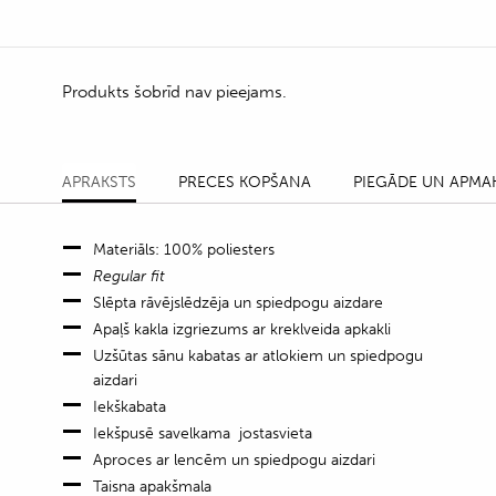
Produkts šobrīd nav pieejams.
APRAKSTS
PRECES KOPŠANA
PIEGĀDE UN APMA
Materiāls: 100% poliesters
Regular fit
Slēpta rāvējslēdzēja un spiedpogu aizdare
Apaļš kakla izgriezums ar kreklveida apkakli
Uzšūtas sānu kabatas ar atlokiem un spiedpogu
aizdari
Iekškabata
Iekšpusē savelkama jostasvieta
Aproces ar lencēm un spiedpogu aizdari
Taisna apakšmala