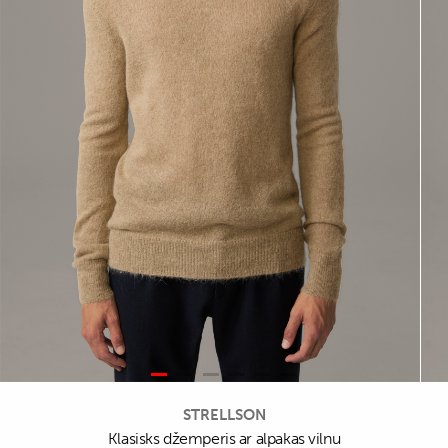
STRELLSON
Klasisks džemperis ar alpakas vilnu