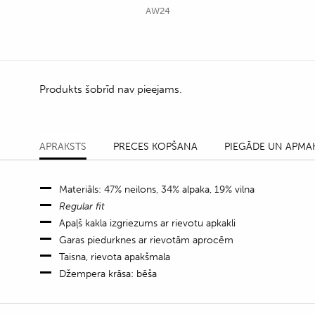
AW24
Produkts šobrīd nav pieejams.
APRAKSTS
PRECES KOPŠANA
PIEGĀDE UN APMA
Materiāls: 47% neilons, 34% alpaka, 19% vilna
Regular fit
Apaļš kakla izgriezums ar rievotu apkakli
Garas piedurknes ar rievotām aprocēm
Taisna, rievota apakšmala
Džempera krāsa: bēša