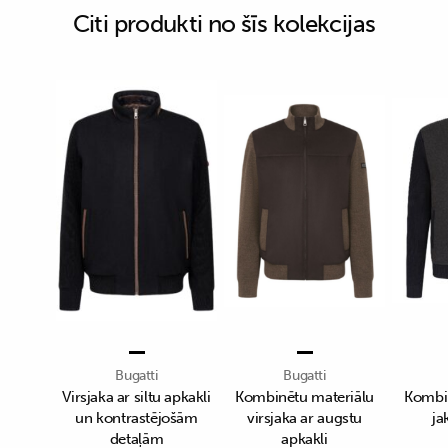
Citi produkti no šīs kolekcijas
Bugatti
Bugatti
Virsjaka ar siltu apkakli
Kombinētu materiālu
Kombin
un kontrastējošām
virsjaka ar augstu
ja
detaļām
apkakli