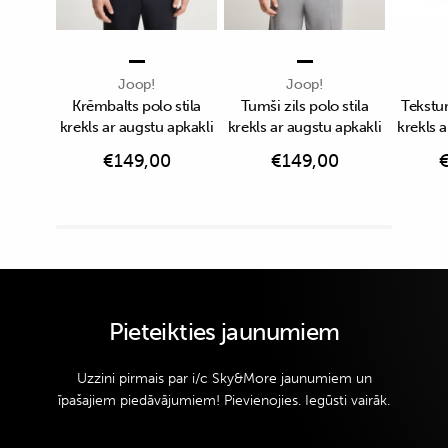
Joop!
Joop!
Krēmbalts polo stila
Tumši zils polo stila
Tekstu
krekls ar augstu apkakli
krekls ar augstu apkakli
krekls a
€
149,00
€
149,00
Pieteikties jaunumiem
Uzzini pirmais par i/c Sky&More jaunumiem un
īpašajiem piedāvājumiem! Pievienojies. Iegūsti vairāk.