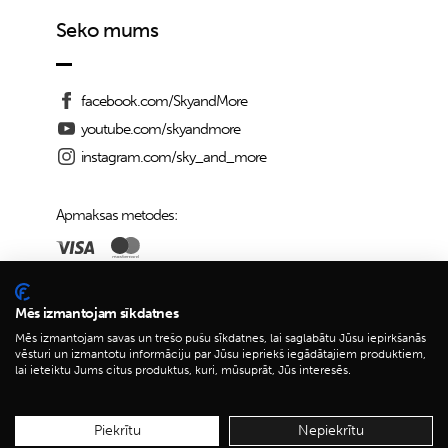
Seko mums
facebook.com/SkyandMore
youtube.com/skyandmore
instagram.com/sky_and_more
Apmaksas metodes:
Piegādes iespējas:
Mēs izmantojam sīkdatnes
Mēs izmantojam savas un trešo pušu sīkdatnes, lai saglabātu Jūsu iepirkšanās
vēsturi un izmantotu informāciju par Jūsu iepriekš iegādātajiem produktiem,
lai ieteiktu Jums citus produktus, kuri, mūsuprāt, Jūs interesēs.
© 2026 Sky&More
Piekrītu
Nepiekrītu