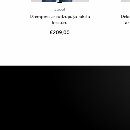
Joop!
Džemperis ar rudzupuķu raksta
Deko
tekstūru
ar
€
209,00