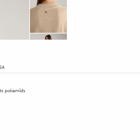
SA
ēts poliamīds