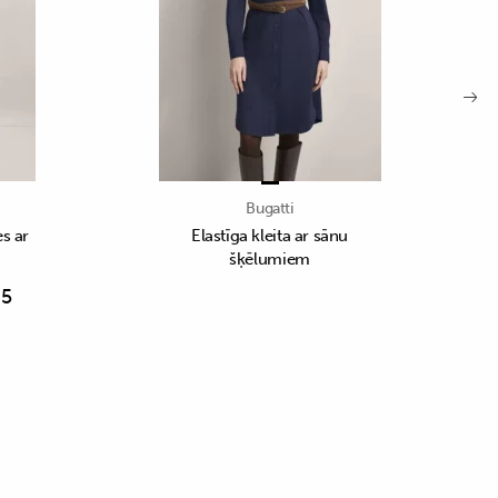
Bugatti
s ar
Elastīga kleita ar sānu
šķēlumiem
65