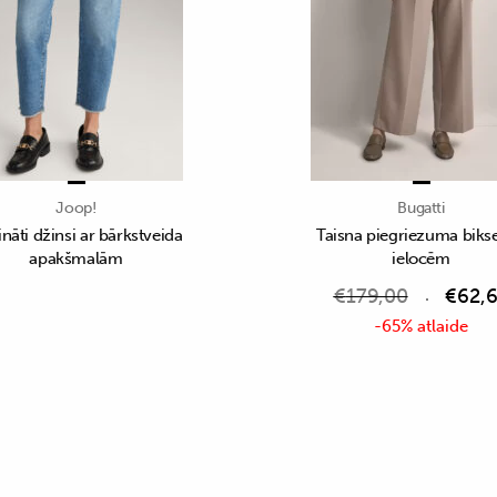
Joop!
Bugatti
ināti džinsi ar bārkstveida
Taisna piegriezuma bikse
apakšmalām
ielocēm
€
179,00
€
62,
-65% atlaide