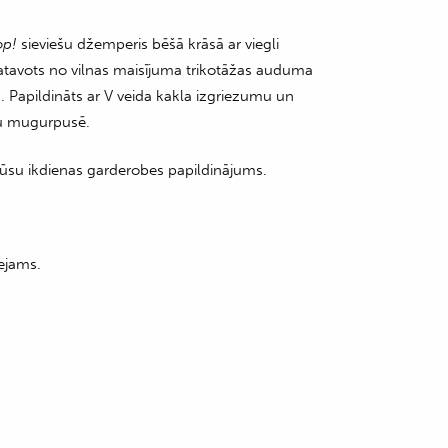
op!
sieviešu džemperis bēšā krāsā ar viegli
atavots no vilnas maisījuma trikotāžas auduma
. Papildināts ar V veida kakla izgriezumu un
tu mugurpusē.
 Jūsu ikdienas garderobes papildinājums.
ejams.