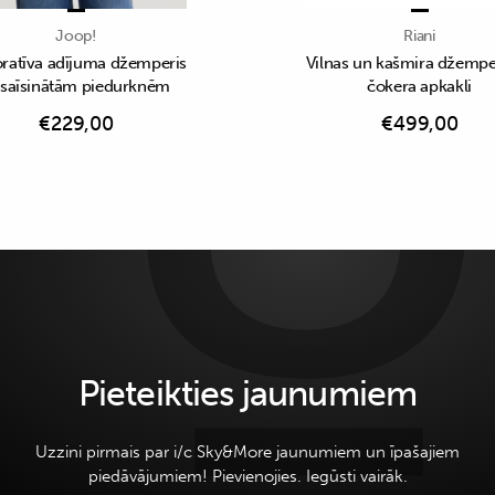
Joop!
Riani
ratīva adījuma džemperis
Vilnas un kašmira džemper
 saīsinātām piedurknēm
čokera apkakli
€
229,00
€
499,00
Pieteikties jaunumiem
Uzzini pirmais par i/c Sky&More jaunumiem un īpašajiem
piedāvājumiem! Pievienojies. Iegūsti vairāk.