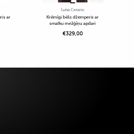
Luisa Cerano
is ar
Krēmīgi bēšs džemperis ar
smalku mežģīņu apdari
€
329,00