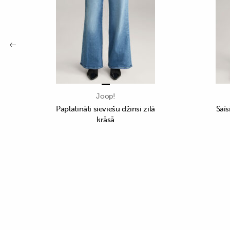
Joop!
Paplatināti sieviešu džinsi zilā
Saīs
krāsā