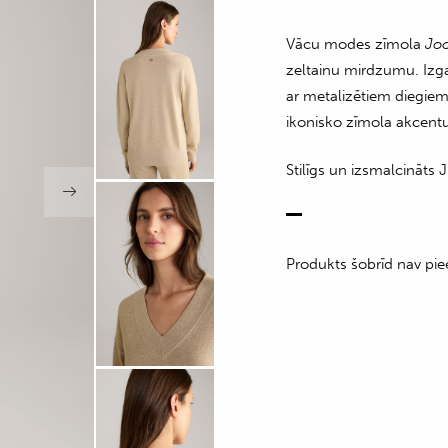
Vācu modes zīmola
Jo
zeltainu mirdzumu. Izg
ar metalizētiem diegiem
ikonisko zīmola akcen
Stilīgs un izsmalcināts
Produkts šobrīd nav pie