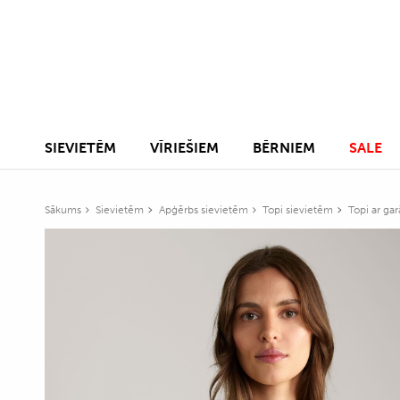
SIEVIETĒM
VĪRIEŠIEM
BĒRNIEM
SALE
Sākums
Sievietēm
Apģērbs sievietēm
Topi sievietēm
Topi ar ga