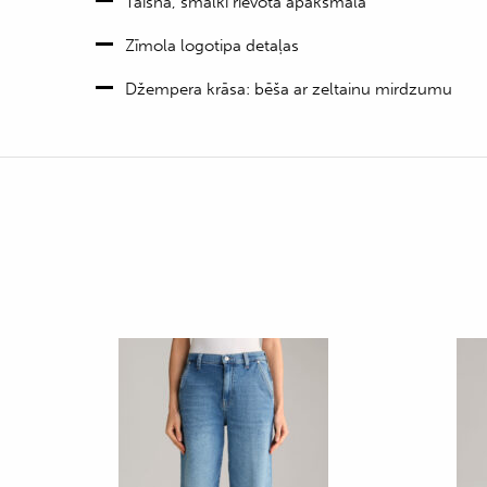
Taisna, smalki rievota apakšmala
Zīmola logotipa detaļas
Džempera krāsa: bēša ar zeltainu mirdzumu