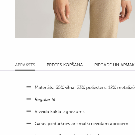
APRAKSTS
PRECES KOPŠANA
PIEGĀDE UN APMAK
Materiāls: 65% vilna, 23% poliesters, 12% metaliz
Regular fit
V veida kakla izgriezums
Garas piedurknes ar smalki rievotām aprocēm