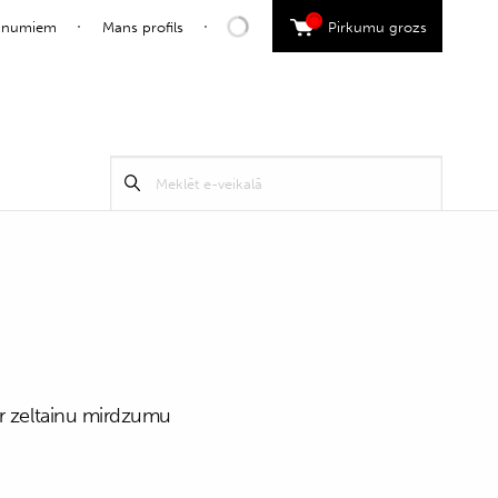
0
jaunumiem
Mans profils
Pirkumu grozs
Search
Meklēt
for:
ar zeltainu mirdzumu