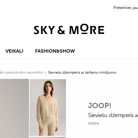
Pieteikties 
VEIKALI
FASHION&SHOW
rām piedurknēm sievietēm
Sieviešu džemperis ar zeltainu mirdzumu
JOOP!
Sieviešu džemperis 
AW24