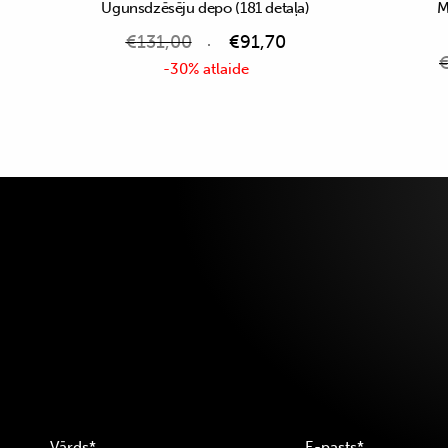
Ugunsdzēsēju depo (181 detaļa)
M
€
131,00
€
91,70
-30% atlaide