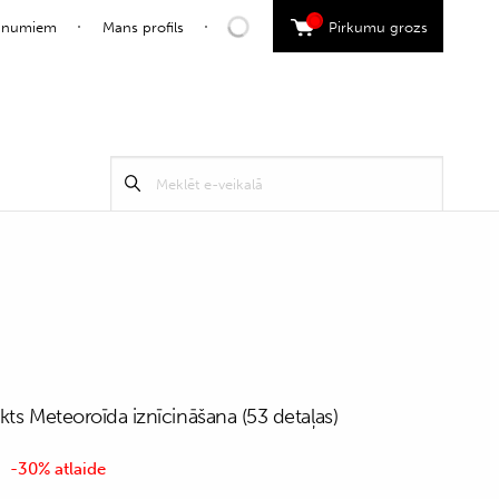
0
jaunumiem
Mans profils
Pirkumu grozs
Search
Meklēt
for:
kts Meteoroīda iznīcināšana (53 detaļas)
-30% atlaide