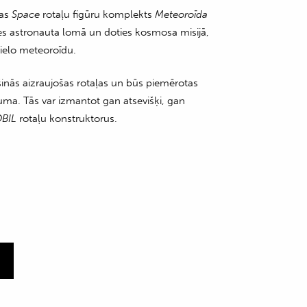
jas
Space
rotaļu figūru komplekts
Meteoroīda
ies astronauta lomā un doties kosmosa misijā,
 lielo meteoroīdu.
šinās aizraujošas rotaļas un būs piemērotas
ma. Tās var izmantot gan atsevišķi, gan
BIL
rotaļu konstruktorus.
m