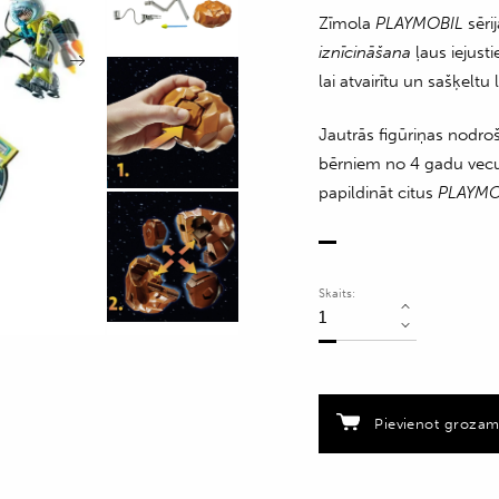
Zīmola
PLAYMOBIL
sēri
iznīcināšana
ļaus iejust
lai atvairītu un sašķeltu
Jautrās figūriņas nodro
bērniem no 4 gadu vecu
papildināt citus
PLAYMO
Skaits:
Rotaļu
figūru
komplekts
Meteoroīda
iznīcināšana
Pievienot groza
(53
detaļas)