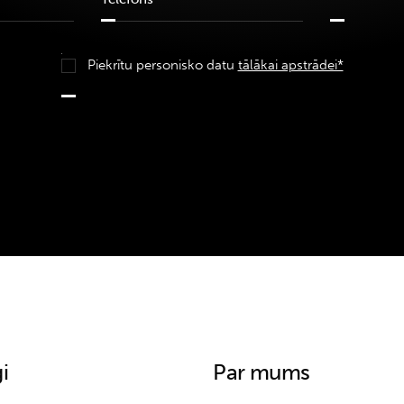
Piekrītu personisko datu
tālākai apstrādei*
i
Par mums