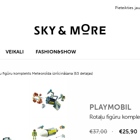
Pieteikties 
VEIKALI
FASHION&SHOW
u figūru komplekts Meteoroīda iznīcināšana (53 detaļas)
PLAYMOBIL
Rotaļu figūru komple
€
37,00
€
25,90