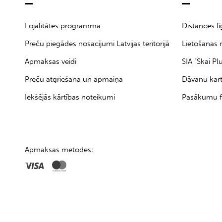
Lojalitātes programma
Distances l
Preču piegādes nosacījumi Latvijas teritorijā
Lietošanas 
Apmaksas veidi
SIA “Skai Pl
Preču atgriešana un apmaiņa
Dāvanu kar
Iekšējās kārtības noteikumi
Pasākumu f
Apmaksas metodes: