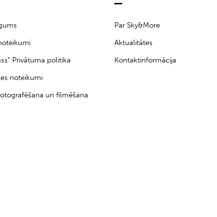
īgums
Par Sky&More
noteikumi
Aktualitātes
uss” Privātuma politika
Kontaktinformācija
tes noteikumi
otografēšana un filmēšana