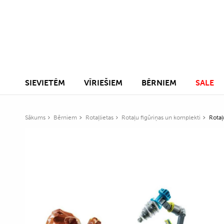
SIEVIETĒM
VĪRIEŠIEM
BĒRNIEM
SALE
Sākums
Bērniem
Rotaļlietas
Rotaļu figūriņas un komplekti
Rotaļ