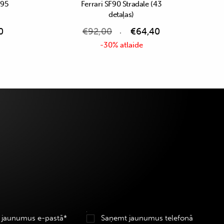
(95
Ferrari SF90 Stradale (43
detaļas)
0
€
92,00
€
64,40
-30% atlaide
 jaunumus e-pastā*
Saņemt jaunumus telefonā