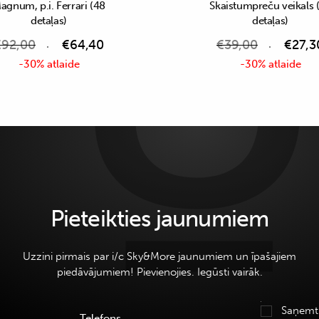
agnum, p.i. Ferrari (48
Skaistumpreču veikals 
detaļas)
detaļas)
€
92,00
€
64,40
€
39,00
€
27,3
-30% atlaide
-30% atlaide
Pieteikties jaunumiem
Uzzini pirmais par i/c Sky&More jaunumiem un īpašajiem
piedāvājumiem! Pievienojies. Iegūsti vairāk.
Saņemt