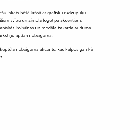
iešu lakats bēšā krāsā ar grafisku rudzupuķu
ziliem svītru un zīmola logotipa akcentiem.
rganiskās kokvilnas un modāla žakarda auduma.
ārkstiņu apdari nobeigumā.
u koptēla nobeiguma akcents, kas kalpos gan kā
ts.