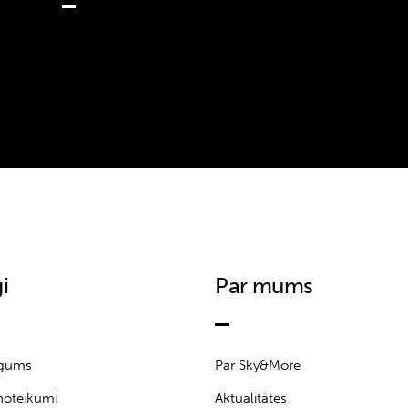
i
Par mums
īgums
Par Sky&More
noteikumi
Aktualitātes