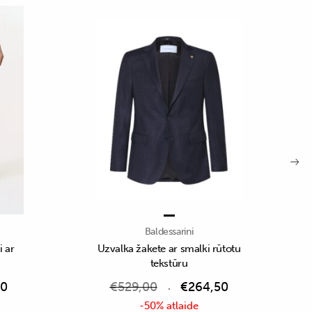
Baldessarini
i ar
Uzvalka žakete ar smalki rūtotu
tekstūru
50
€
529,00
€
264,50
-50% atlaide