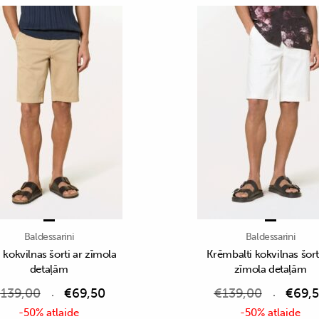
Baldessarini
Baldessarini
 kokvilnas šorti ar zīmola
Krēmbalti kokvilnas šort
detaļām
zīmola detaļām
€
139,00
€
69,50
€
139,00
€
69,
-50% atlaide
-50% atlaide