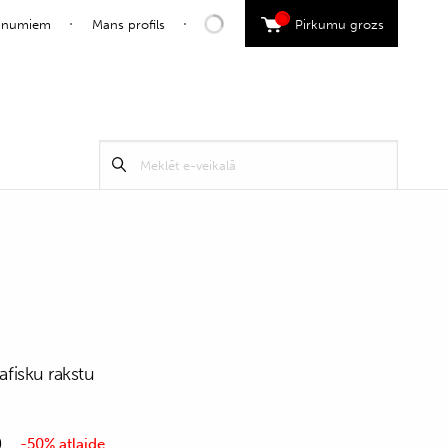
0
jaunumiem
Mans profils
Pirkumu grozs
Search
Meklēt
for:
rafisku rakstu
0
-50% atlaide