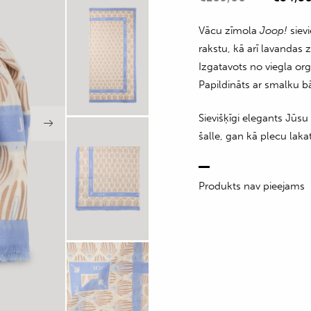
Vācu zīmola
Joop!
siev
rakstu, kā arī lavandas 
Izgatavots no viegla o
Papildināts ar smalku b
Sievišķīgi elegants Jūs
šalle, gan kā plecu laka
Produkts nav pieejams