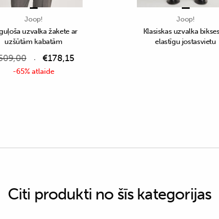
Joop!
Joop!
guļoša uzvalka žakete ar
Klasiskas uzvalka bikses
uzšūtām kabatām
elastīgu jostasvietu
509,00
€
178,15
-65% atlaide
Citi produkti no šīs kategorijas