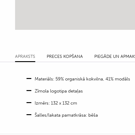
APRAKSTS
PRECES KOPŠANA
PIEGĀDE UN APMAK
Materiāls: 59% organiskā kokvilna, 41% modāls
Zīmola logotipa detaļas
Izmērs: 132 x 132 cm
Šalles/lakata pamatkrāsa: bēša