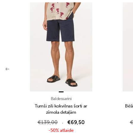
Baldessarini
Tumši zili kokvilnas šorti ar
Bēši
zīmola detaļām
€
139,00
€
69,50
-50% atlaide