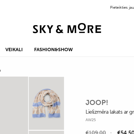
Pieteikties 
VEIKALI
FASHION&SHOW
u
JOOP!
Lielizmēra lakats ar g
AW25
€
109,00
€
54,5