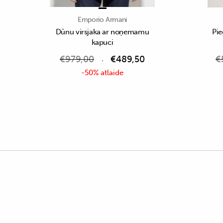
Emporio Armani
Dūnu virsjaka ar noņemamu
Pie
kapuci
€
979,00
€
489,50
€
-50% atlaide