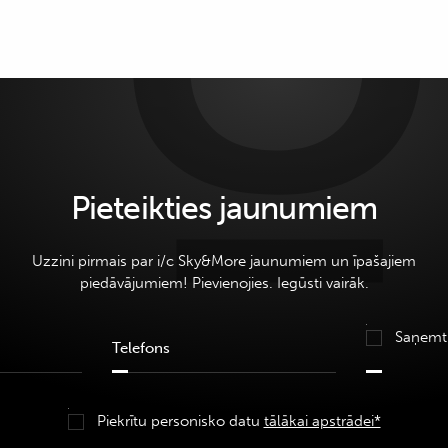
Pieteikties jaunumiem
Uzzini pirmais par i/c Sky&More jaunumiem un īpašajiem
piedāvājumiem! Pievienojies. Iegūsti vairāk.
Saņemt
Piekrītu personisko datu
tālākai apstrādei*