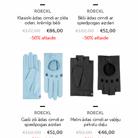
ROECKL
ROECKL
Klasiski ādas cimdi ar zīda
Bēši ādas cimdi ar
oderi, krēmīgi bēši
spiedpogas aizdari
€
172,00
€
86,00
€
102,00
€
51,00
-50% atlaide
-50% atlaide
ROECKL
ROECKL
Gaiši zili ādas cimdi ar
Melni ādas cimdi ar vaļēju
spiedpogas aizdari
pirkstu daļu
€
102,00
€
51,00
€
92,00
€
46,00