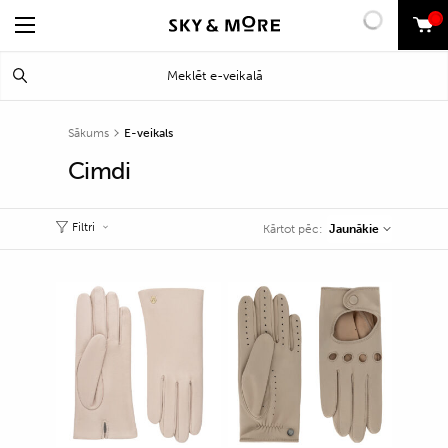
0
Search
Meklēt
for:
Sākums
E-veikals
Cimdi
Filtri
Jaunākie
Kārtot pēc: