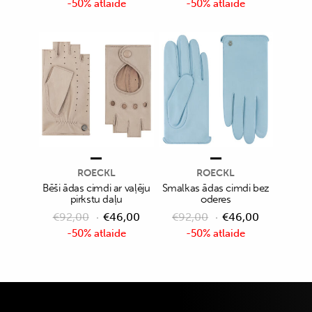
-50% atlaide
-50% atlaide
ROECKL
ROECKL
Bēši ādas cimdi ar vaļēju
Smalkas ādas cimdi bez
pirkstu daļu
oderes
€
92,00
€
46,00
€
92,00
€
46,00
-50% atlaide
-50% atlaide