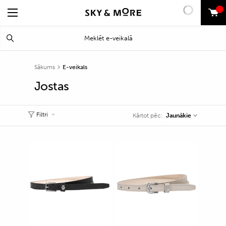
0
Search
Meklēt
for:
Sākums
E-veikals
Jostas
Filtri
Jaunākie
Kārtot pēc: