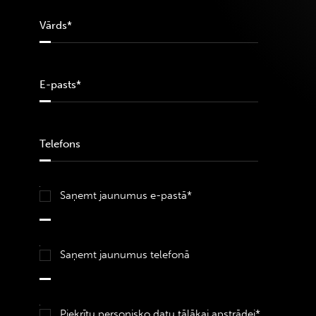
Saņemt jaunumus e-pastā*
Saņemt jaunumus telefonā
Piekrītu personisko datu
tālākai apstrādei*