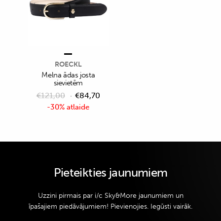
ROECKL
Melna ādas josta
sievietēm
€
121,00
€
84,70
-30% atlaide
Pieteikties jaunumiem
Uzzini pirmais par i/c Sky&More jaunumiem un
īpašajiem piedāvājumiem! Pievienojies. Iegūsti vairāk.