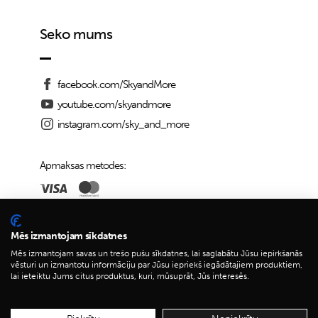
Seko mums
facebook.com/SkyandMore
youtube.com/skyandmore
instagram.com/sky_and_more
Apmaksas metodes:
Piegādes iespējas:
Mēs izmantojam sīkdatnes
Mēs izmantojam savas un trešo pušu sīkdatnes, lai saglabātu Jūsu iepirkšanās
vēsturi un izmantotu informāciju par Jūsu iepriekš iegādātajiem produktiem,
lai ieteiktu Jums citus produktus, kuri, mūsuprāt, Jūs interesēs.
© 2026 Sky&More