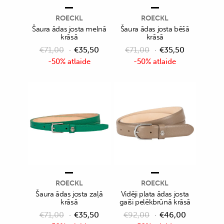
ROECKL
ROECKL
Šaura ādas josta melnā
Šaura ādas josta bēšā
krāsā
krāsā
€
71,00
€
35,50
€
71,00
€
35,50
-50% atlaide
-50% atlaide
ROECKL
ROECKL
Šaura ādas josta zaļā
Vidēji plata ādas josta
krāsā
gaiši pelēkbrūnā krāsā
€
71,00
€
35,50
€
92,00
€
46,00