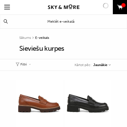
0
Search
Meklēt
for:
Sākums
E-veikals
Sieviešu kurpes
Filtri
Jaunākie
Kārtot pēc: