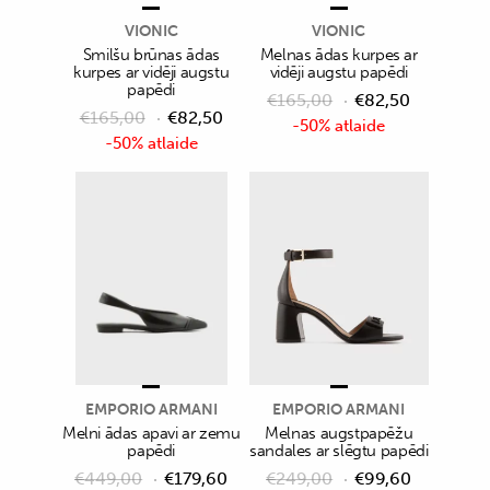
VIONIC
VIONIC
Smilšu brūnas ādas
Melnas ādas kurpes ar
kurpes ar vidēji augstu
vidēji augstu papēdi
papēdi
€
165,00
€
82,50
€
165,00
€
82,50
-50% atlaide
-50% atlaide
EMPORIO ARMANI
EMPORIO ARMANI
Melni ādas apavi ar zemu
Melnas augstpapēžu
papēdi
sandales ar slēgtu papēdi
€
449,00
€
179,60
€
249,00
€
99,60