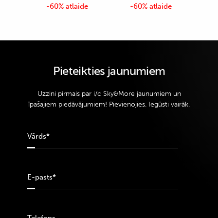
-60% atlaide
-60% atlaide
Pieteikties jaunumiem
Uzzini pirmais par i/c Sky&More jaunumiem un
īpašajiem piedāvājumiem! Pievienojies. Iegūsti vairāk.