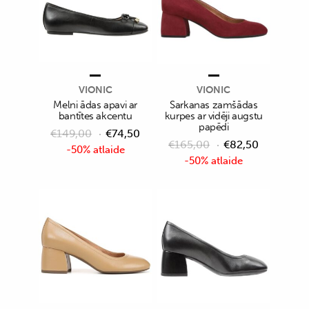
VIONIC
VIONIC
Melni ādas apavi ar
Sarkanas zamšādas
bantītes akcentu
kurpes ar vidēji augstu
papēdi
€
149,00
€
74,50
€
165,00
€
82,50
-50% atlaide
-50% atlaide