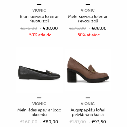
VIONIC
VIONIC
Brūni sieviešu loferi ar
Melni sieviešu loferi ar
rievotu zoli
rievotu zoli
€
176,00
€
88,00
€
176,00
€
88,00
-50% atlaide
-50% atlaide
VIONIC
VIONIC
Melni ādas apavi ar logo
Augstpapēžu loferi
akcentu
pelēkbrūnā krāsā
€
160,00
€
80,00
€
187,00
€
93,50