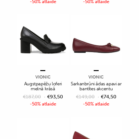
-50% atlaide
-50% atlaide
VIONIC
VIONIC
Augstpapēžu loferi
Sarkanbrūni ādas apavi ar
melnā krāsā
bantītes akcentu
€
187,00
€
93,50
€
149,00
€
74,50
-50% atlaide
-50% atlaide