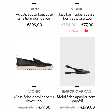
DKNY
VIONIC
Augstpapēšu kurpes ar
Ievelkami ādas apavi ar
smailiem purngaliem
kontrastējošu zoli
€
209,00
€
154,00
€
77,00
-50% atlaide
VIONIC
EMPORIO ARMANI
Melni ādas apavi ar baltu,
Melni ādas apavi ar zemu
rievotu zoli
papēdi
€
154,00
€
77,00
€
449,00
€
179,60