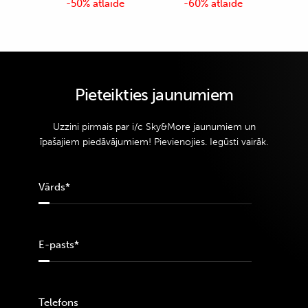
-50% atlaide
-60% atlaide
Pieteikties jaunumiem
Uzzini pirmais par i/c Sky&More jaunumiem un
īpašajiem piedāvājumiem! Pievienojies. Iegūsti vairāk.