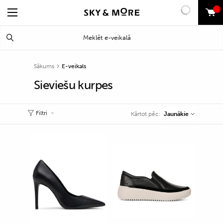
0
Search
Meklēt
for:
Sākums
E-veikals
Sieviešu kurpes
Filtri
Jaunākie
Kārtot pēc: