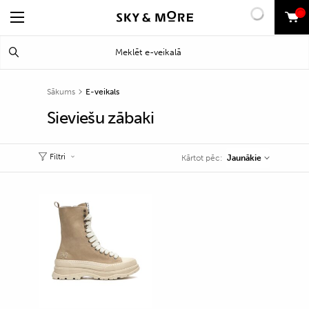
0
Search
Meklēt
for:
Sākums
E-veikals
Sieviešu zābaki
Filtri
Jaunākie
Kārtot pēc: