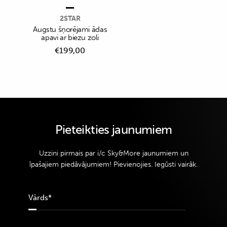
2STAR
Augstu šņorējami ādas
apavi ar biezu zoli
€
199,00
Pieteikties jaunumiem
Uzzini pirmais par i/c Sky&More jaunumiem un
īpašajiem piedāvājumiem! Pievienojies. Iegūsti vairāk.