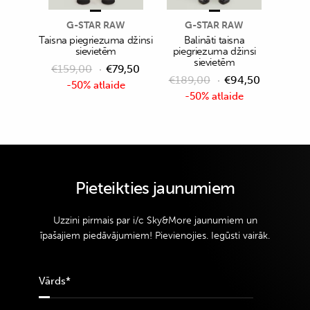
G-STAR RAW
G-STAR RAW
Taisna piegriezuma džinsi
Balināti taisna
sievietēm
piegriezuma džinsi
sievietēm
€
159,00
€
79,50
€
189,00
€
94,50
-50% atlaide
-50% atlaide
Pieteikties jaunumiem
Uzzini pirmais par i/c Sky&More jaunumiem un
īpašajiem piedāvājumiem! Pievienojies. Iegūsti vairāk.