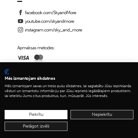
facebook.com/SkyandMore
youtube.com/skyandmore
instagram.com/sky_and_more
Apmaksas metodes:
Piegādes iespējas:
Mēs izmantojam sīkdatnes
Mēs izmantojam savas un trešo pušu sīkdatnes, lai saglabātu Jūsu iepirkšanās
vēsturi un izmantotu informāciju par Jūsu iepriekš iegādātajiem produktiem,
lai ieteiktu Jums citus produktus, kuri, mūsuprāt, Jūs interesēs.
© 2026 Sky&More
Piekrītu
Nepiekrītu
Pielāgot izvēli