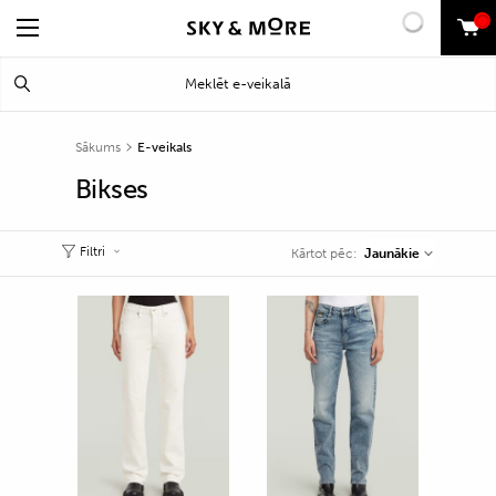
0
Search
Meklēt
for:
Sākums
E-veikals
Bikses
Filtri
Jaunākie
Kārtot pēc: