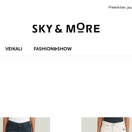
Pieteikties 
VEIKALI
FASHION&SHOW