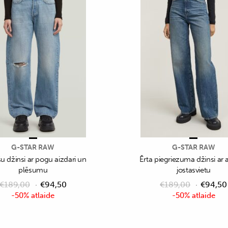
G-STAR RAW
G-STAR RAW
šu džinsi ar pogu aizdari un
Ērta piegriezuma džinsi ar
plēsumu
jostasvietu
€
189,00
€
94,50
€
189,00
€
94,50
-50% atlaide
-50% atlaide