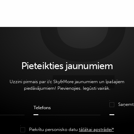
Pieteikties jaunumiem
Uzzini pirmais par i/c Sky&More jaunumiem un īpašajiem
piedāvājumiem! Pievienojies. Iegūsti vairāk.
Saņemt
Piekrītu personisko datu
tālākai apstrādei*