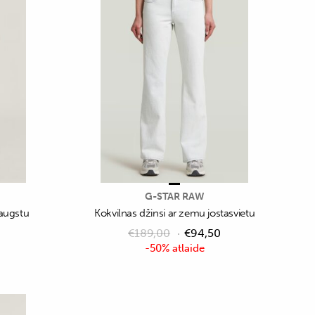
G-STAR RAW
 augstu
Kokvilnas džinsi ar zemu jostasvietu
€
189,00
€
94,50
-50% atlaide