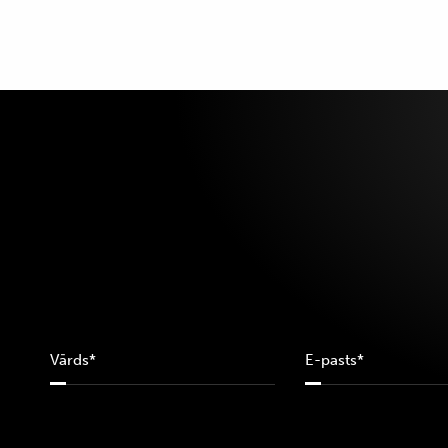
XS
S
M
L
XL
XXL
3XL
XXXL
25/34
26/34