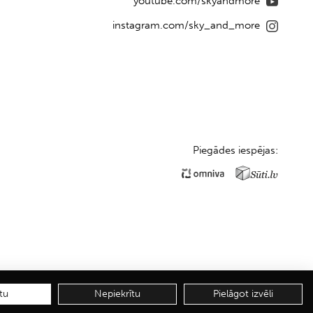
youtube.com/skyandmore
instagram.com/sky_and_more
Piegādes iespējas:
tu
Nepiekrītu
Pielāgot izvēli