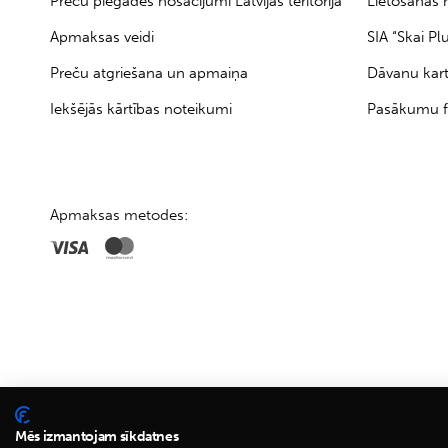
Preču piegādes nosacījumi Latvijas teritorijā
Lietošanas 
Apmaksas veidi
SIA “Skai Pl
Preču atgriešana un apmaiņa
Dāvanu kar
Iekšējās kārtības noteikumi
Pasākumu f
Apmaksas metodes:
Mēs izmantojam sīkdatnes