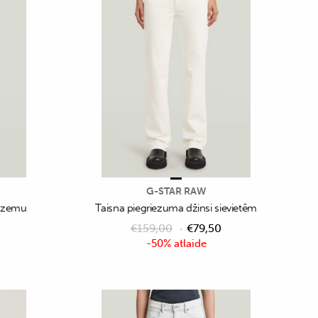
G-STAR RAW
r zemu
Taisna piegriezuma džinsi sievietēm
€
159,00
€
79,50
-50% atlaide