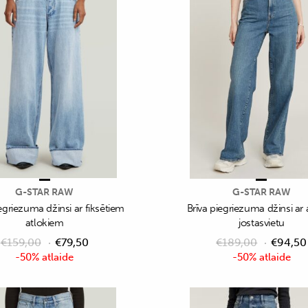
G-STAR RAW
G-STAR RAW
egriezuma džinsi ar fiksētiem
Brīva piegriezuma džinsi ar
atlokiem
jostasvietu
€
159,00
€
79,50
€
189,00
€
94,50
-50% atlaide
-50% atlaide