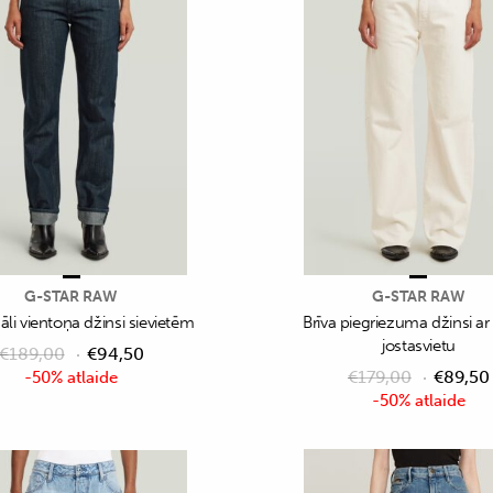
G-STAR RAW
G-STAR RAW
āli vientoņa džinsi sievietēm
Brīva piegriezuma džinsi a
jostasvietu
€
189,00
€
94,50
€
179,00
€
89,50
-50% atlaide
-50% atlaide