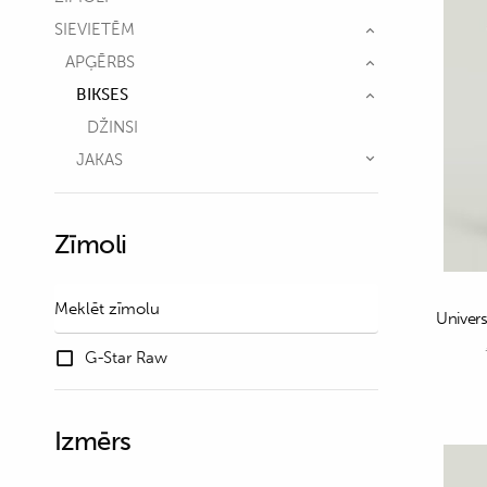
SIEVIETĒM
APĢĒRBS
BIKSES
DŽINSI
JAKAS
Zīmoli
Univers
G-Star Raw
Izmērs