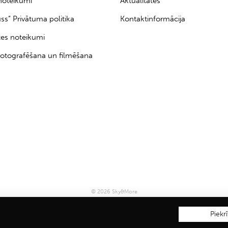
noteikumi
Aktualitātes
uss” Privātuma politika
Kontaktinformācija
tes noteikumi
otografēšana un filmēšana
© 2026 Sky&More
Piekrī