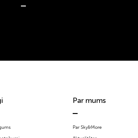
i
Par mums
īgums
Par Sky&More