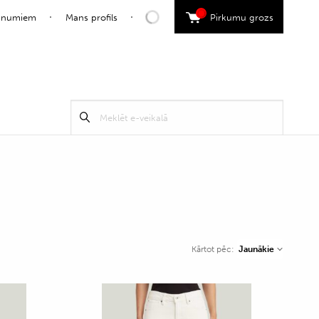
0
jaunumiem
Mans profils
Pirkumu grozs
Search
Meklēt
for:
Jaunākie
Kārtot pēc: