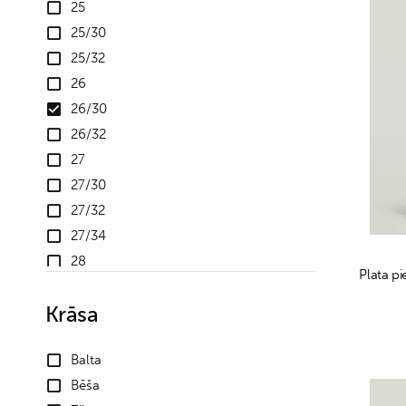
25
25/30
25/32
26
26/30
26/32
27
27/30
27/32
27/34
28
Plata pi
28/30
Krāsa
28/32
28/34
Balta
29
Bēša
29/30