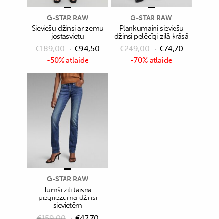
G-STAR RAW
G-STAR RAW
Sieviešu džinsi ar zemu
Plankumaini sieviešu
jostasvietu
džinsi pelēcīgi zilā krāsā
€
189,00
€
94,50
€
249,00
€
74,70
-50% atlaide
-70% atlaide
G-STAR RAW
Tumši zili taisna
piegriezuma džinsi
sievietēm
€
159,00
€
47,70