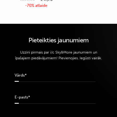
-70% atlaide
Pieteikties jaunumiem
Uzzini pirmais par i/c Sky&More jaunumiem un
īpašajiem piedāvājumiem! Pievienojies. Iegūsti vairāk.