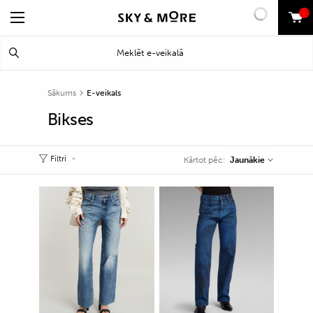
0
Search
Meklēt
for:
Sākums
E-veikals
Bikses
Filtri
Jaunākie
Kārtot pēc: