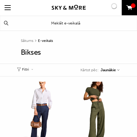
0
Search
Meklēt
for:
Sākums
E-veikals
Bikses
Filtri
Jaunākie
Kārtot pēc: