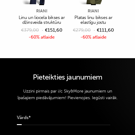
RIANI
RIANI
Linu un liocela bikses ar
Platas linu bikses ar
džinsveida struktūru
elastīgu jostu
€
379,00
€
151,60
€
279,00
€
111,60
-60% atlaide
-60% atlaide
Pieteikties jaunumiem
Uzzini pirmais par i/c Sky&More jaunumiem un
īpašajiem piedāvājumiem! Pievienojies. Iegūsti vairāk.