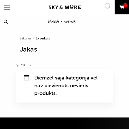
0
Search
Meklēt
for:
Sākums
E-veikals
Jakas
Filtri
Diemžēl šajā kategorijā vēl
nav pievienots neviens
produkts.