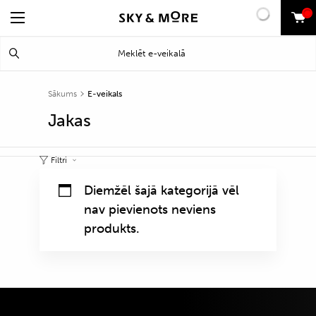
0
Search
Meklēt
for:
Sākums
E-veikals
Jakas
Filtri
Diemžēl šajā kategorijā vēl
nav pievienots neviens
produkts.