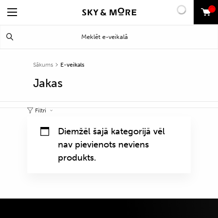
0
Search
Meklēt
for:
Sākums
E-veikals
Jakas
Filtri
Diemžēl šajā kategorijā vēl
nav pievienots neviens
produkts.