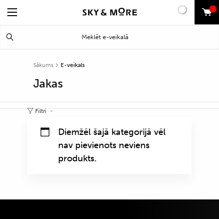
0
Search
Meklēt
for:
Sākums
E-veikals
Jakas
Filtri
Diemžēl šajā kategorijā vēl
nav pievienots neviens
produkts.