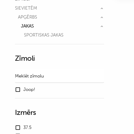
SIEVIETĒM
APĢĒRBS
JAKAS
SPORTISKAS JAKAS
Zīmoli
Joop!
Izmērs
37.5