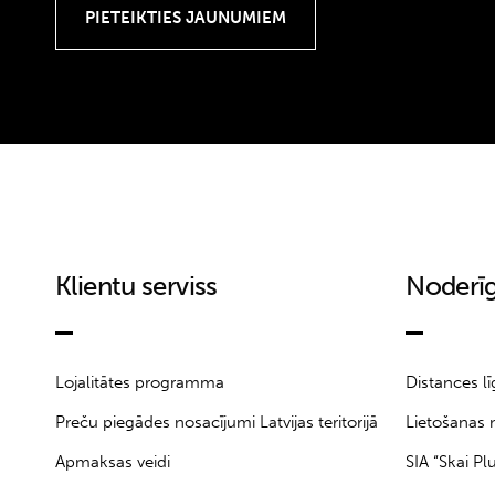
18-24M
18M
199
1A
2
2-3Y
2.5
20
21
Klientu serviss
Noderīg
22
23
24
24M
Lojalitātes programma
Distances l
25
Preču piegādes nosacījumi Latvijas teritorijā
Lietošanas 
25/30
Apmaksas veidi
SIA “Skai Pl
25/32