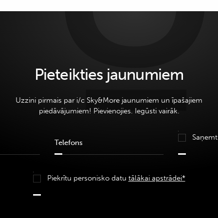
Pieteikties jaunumiem
Uzzini pirmais par i/c Sky&More jaunumiem un īpašajiem
piedāvājumiem! Pievienojies. Iegūsti vairāk.
Saņemt
Piekrītu personisko datu
tālākai apstrādei*