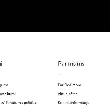
i
Par mums
īgums
Par Sky&More
noteikumi
Aktualitātes
uss” Privātuma politika
Kontaktinformācija