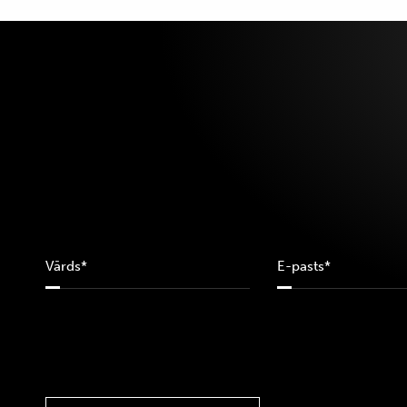
10A
11
110
115
12
12-18M
120
12A
12M
13
14
14A
16
169
16A
18