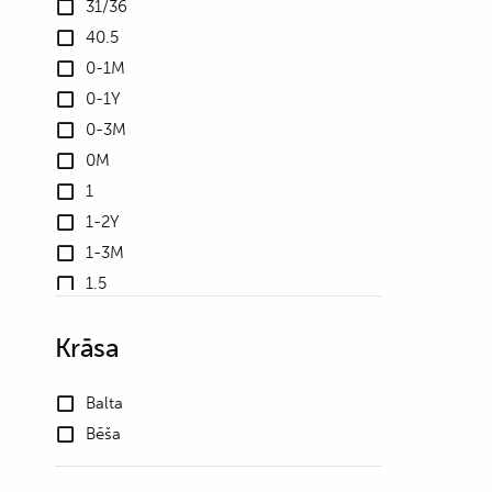
31/36
40.5
0-1M
0-1Y
0-3M
0M
1
1-2Y
1-3M
1.5
10
Krāsa
10.5
100
Balta
102
Bēša
105
106