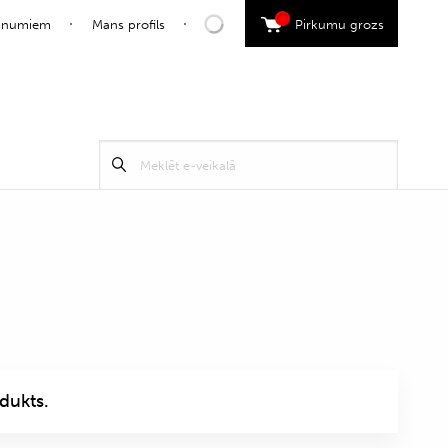
0
jaunumiem
Mans profils
Pirkumu grozs
Search
Meklēt
for:
dukts.