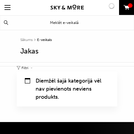
0
Search
Meklēt
for:
Sākums
E-veikals
Jakas
Filtri
Diemžēl šajā kategorijā vēl
nav pievienots neviens
produkts.