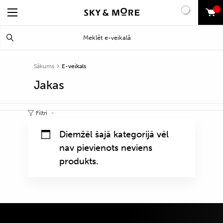
0
Search
Meklēt
for:
Sākums
E-veikals
Jakas
Filtri
Diemžēl šajā kategorijā vēl
nav pievienots neviens
produkts.