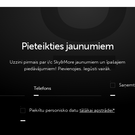
Pieteikties jaunumiem
Uzzini pirmais par i/c Sky&More jaunumiem un īpašajiem
piedāvājumiem! Pievienojies. Iegūsti vairāk.
Saņemt
Piekrītu personisko datu
tālākai apstrādei*