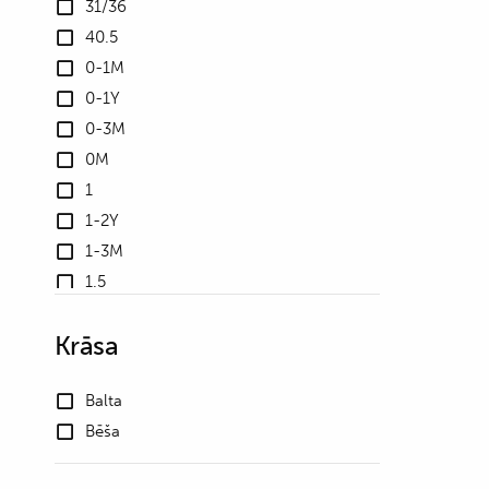
31/36
40.5
0-1M
0-1Y
0-3M
0M
1
1-2Y
1-3M
1.5
10
Krāsa
10.5
100
Balta
102
Bēša
105
106