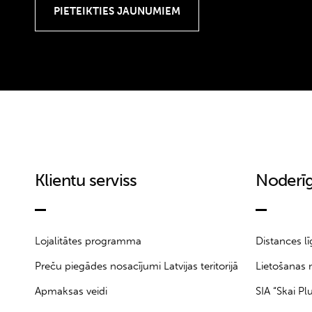
18-24M
18M
199
1A
2
2-3Y
2.5
20
21
Klientu serviss
Noderīg
22
23
24
24M
Lojalitātes programma
Distances l
25
Preču piegādes nosacījumi Latvijas teritorijā
Lietošanas 
25/30
Apmaksas veidi
SIA “Skai Pl
25/32