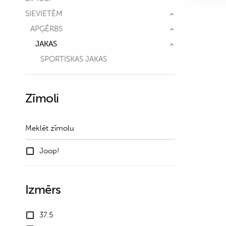
SIEVIETĒM
APĢĒRBS
JAKAS
SPORTISKAS JAKAS
Zīmoli
Joop!
Izmērs
37.5