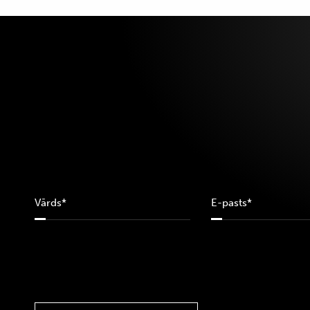
10A
11
110
115
12
12-18M
120
12A
12M
13
14
14A
16
169
16A
18