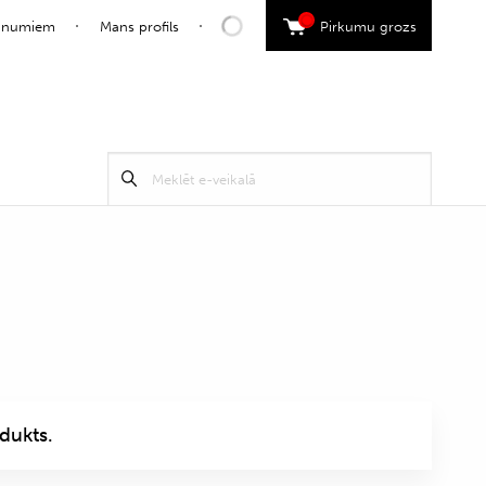
0
jaunumiem
Mans profils
Pirkumu grozs
Search
Meklēt
for:
dukts.