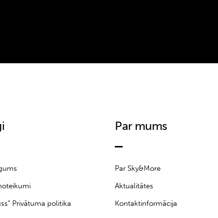
i
Par mums
īgums
Par Sky&More
noteikumi
Aktualitātes
uss” Privātuma politika
Kontaktinformācija