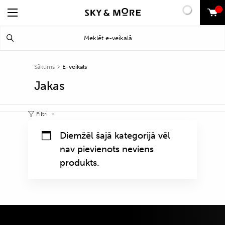
0
Search
Meklēt
for:
Sākums
E-veikals
Jakas
Filtri
Diemžēl šajā kategorijā vēl
nav pievienots neviens
produkts.