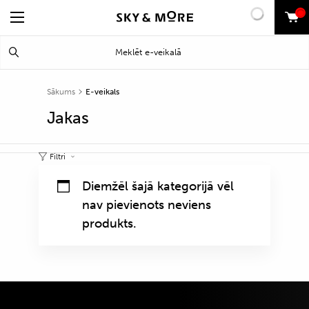
0
Search
Meklēt
for:
Sākums
E-veikals
Jakas
Filtri
Diemžēl šajā kategorijā vēl
nav pievienots neviens
produkts.