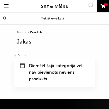
0
Search
Meklēt
for:
Sākums
E-veikals
Jakas
Filtri
Diemžēl šajā kategorijā vēl
nav pievienots neviens
produkts.