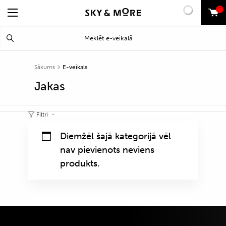
0
Search
Meklēt
for:
Sākums
E-veikals
Jakas
Filtri
Diemžēl šajā kategorijā vēl
nav pievienots neviens
produkts.