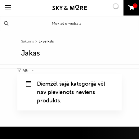
0
Search
Meklēt
for:
Sākums
E-veikals
Jakas
Filtri
Diemžēl šajā kategorijā vēl
nav pievienots neviens
produkts.