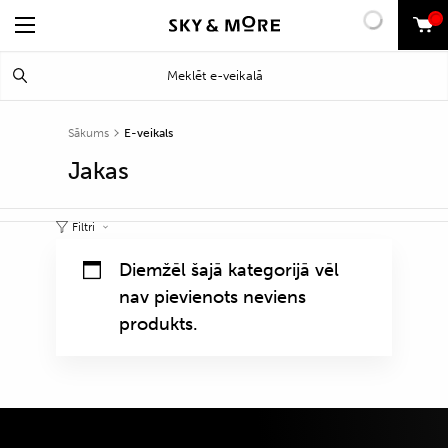
0
Search
Meklēt
for:
Sākums
E-veikals
Jakas
Filtri
Diemžēl šajā kategorijā vēl
nav pievienots neviens
produkts.